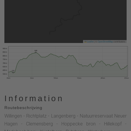
Leaflet
|
©
OpenStreetMap
contributors
900 m
848
850 m
800 m
750 m
700 m
650 m
600 m
570
550 m
0 km
5 km
10 km
15 km
20 km
25 km
Information
Routebeschrijving
Willingen - Richtplatz - Langenberg - Natuurreservaat Neuer
Hagen - Clemensberg - Hoppecke bron - Hillekopf -