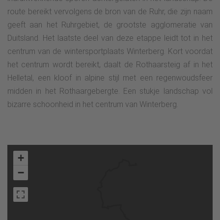
route bereikt vervolgens de bron van de Ruhr, die zijn naam
geeft aan het Ruhrgebiet, de grootste agglomeratie van
Duitsland. Het laatste deel van deze etappe leidt tot in het
centrum van de wintersportplaats Winterberg. Kort voordat
het centrum wordt bereikt, daalt de Rothaarsteig af in het
Helletal, een kloof in alpine stijl met een regenwoudsfeer
midden in het Rothaargebergte. Een stukje landschap vol
bizarre schoonheid in het centrum van Winterberg.
+
−