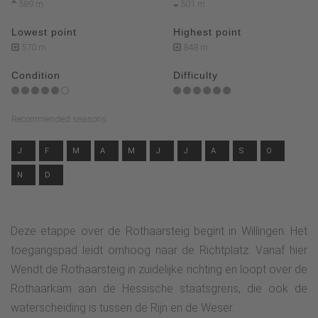
589 m
501 m
Lowest point
Highest point
570 m
848 m
Condition
Difficulty
Recommended seasons
J
F
M
A
M
J
J
A
S
O
N
D
Deze etappe over de Rothaarsteig begint in Willingen. Het
toegangspad leidt omhoog naar de Richtplatz. Vanaf hier
Wendt de Rothaarsteig in zuidelijke richting en loopt over de
Rothaarkam aan de Hessische staatsgrens, die ook de
waterscheiding is tussen de Rijn en de Weser.