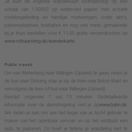
Je kunt de originele wandelkaart Rothaarsteig op een
schaal van 1:50000 op watervast papier, met actuele
routebegeleiding en handige markeringen, zoals abri's,
parkeerplaatsen, bushaltes en nog veel meer, gemakkelijk
bij je thuis bestellen voor € 11,00 gratis verzendkosten op
www.rothaarsteig.de/wanderkarte.
Public transit
Om van Winterberg naar Willingen (Upland) te gaan, neem je
de bus naar Olsberg, stap je op de trein naar Brilon-Wald en
vervolgens de trein of bus naar Willingen (Upland).
Reistijd: ongeveer 1 uur, 15 minuten. Gedetailleerde
informatie over de dienstregeling vind je op
www.bahn.de.
We raden je aan om aan het begin van je tocht gebruik te
maken van het openbaar vervoer en op het eindpunt een
auto te parkeren. Zo hoef je tijdens je wandeling niet te