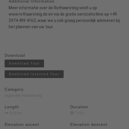
Additional Information
Meer informatie over de Rothaarsteig vindt u op
www.rothaarsteig.de
en via de gratis servicehotline op +49
2974 499 4163, waar we u ook graag persoonlijk adviseren bij
het plannen van uw tour.
Download
Download Tour
Download reversed Tour
Category
regionaler Wanderweg
Length
Duration
25.3 km
7:19 h
Elevation ascent
Elevation descent