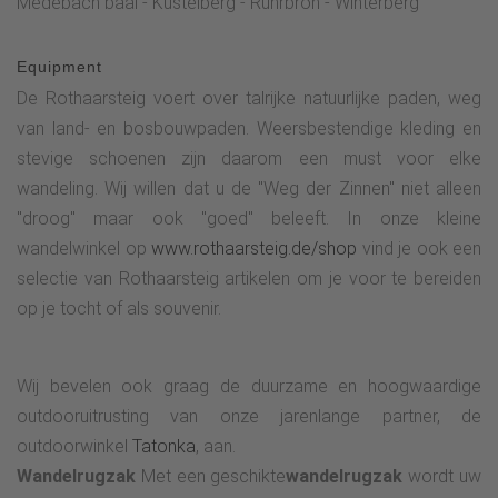
Medebach baai - Küstelberg - Ruhrbron - Winterberg
Equipment
De Rothaarsteig voert over talrijke natuurlijke paden, weg
van land- en bosbouwpaden. Weersbestendige kleding en
stevige schoenen zijn daarom een must voor elke
wandeling. Wij willen dat u de "Weg der Zinnen" niet alleen
"droog" maar ook "goed" beleeft. In onze kleine
wandelwinkel op
www.rothaarsteig.de/shop
vind je ook een
selectie van Rothaarsteig artikelen om je voor te bereiden
op je tocht of als souvenir.
Wij bevelen ook graag de duurzame en hoogwaardige
outdooruitrusting van onze jarenlange partner, de
outdoorwinkel
Tatonka
, aan.
Wandelrugzak
Met een geschikte
wandelrugzak
wordt uw