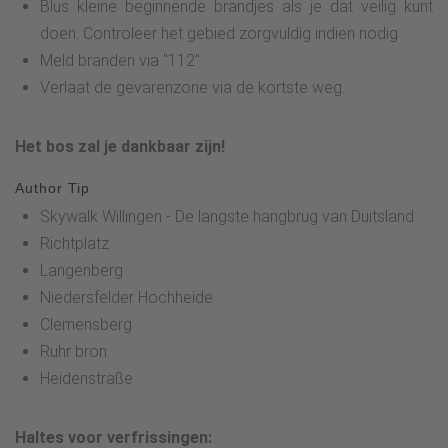
Blus kleine beginnende brandjes als je dat veilig kunt
doen. Controleer het gebied zorgvuldig indien nodig
Meld branden via "112".
Verlaat de gevarenzone via de kortste weg.
Het bos zal je dankbaar zijn!
Author Tip
Skywalk Willingen - De langste hangbrug van Duitsland
Richtplatz
Langenberg
Niedersfelder Hochheide
Clemensberg
Ruhr bron
Heidenstraße
Haltes voor verfrissingen: