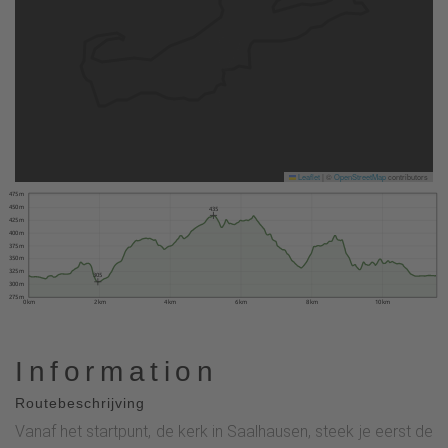
Leaflet
|
©
OpenStreetMap
contributors
475 m
450 m
435
425 m
400 m
375 m
350 m
325 m
305
300 m
275 m
0 km
2 km
4 km
6 km
8 km
10 km
Information
Routebeschrijving
Vanaf het startpunt, de kerk in Saalhausen, steek je eerst de