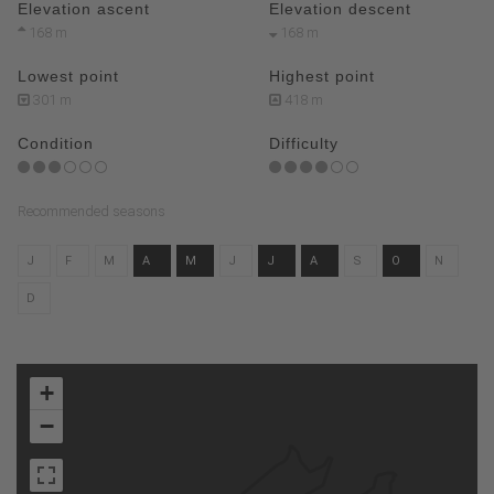
Elevation ascent
Elevation descent
168 m
168 m
Lowest point
Highest point
301 m
418 m
Condition
Difficulty
Recommended seasons
J
F
M
A
M
J
J
A
S
O
N
D
+
−