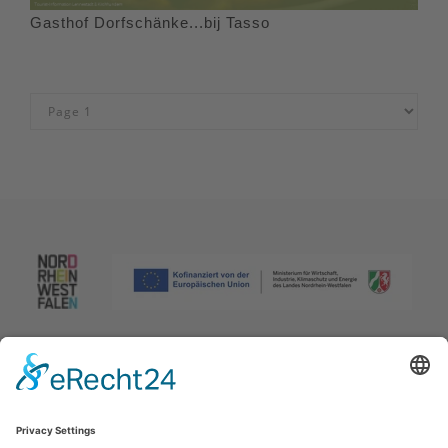
Gasthof Dorfschänke...bij Tasso