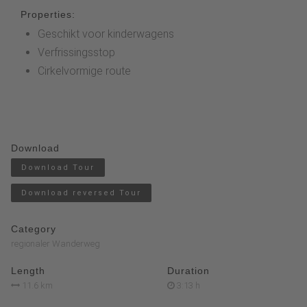
Properties:
Geschikt voor kinderwagens
Verfrissingsstop
Cirkelvormige route
Download
Download Tour
Download reversed Tour
Category
regionaler Wanderweg
Length
Duration
11.6 km
3:13 h