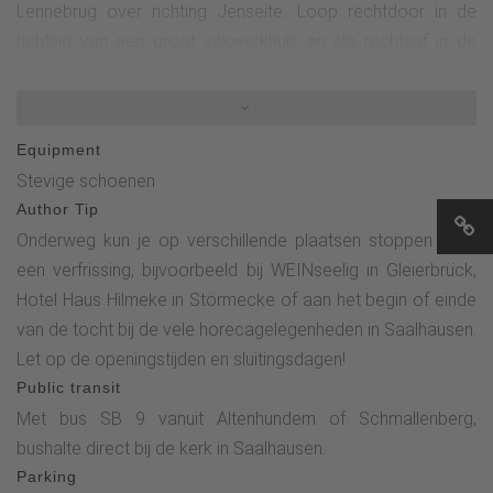
Lennebrug over richting Jenseite. Loop rechtdoor in de
richting van een groot vakwerkhuis en sla rechtsaf in de
richting van Bräukelchen. Loop voorbij het Bräukelchen,
steek de weg over en ga verder richting Gleierbrück. Steek
bij de voetgangerslichten de B236 over en ga rechtdoor
Equipment
richting Bracht. Ga aan het einde van het dorp Gleierbrück
Stevige schoenen
half rechts het bos in en houd na ongeveer 300 meter
Author Tip
rechts aan. Na een korte afstand ga je weer rechtsaf. Je
Onderweg kun je op verschillende plaatsen stoppen voor
loopt een langer stuk boven Gleierbrück en Saalhausen tot
een verfrissing, bijvoorbeeld bij WEINseelig in Gleierbrück,
aan het hertenkamp in Böddes. Hier houd je weer rechts
Hotel Haus Hilmeke in Störmecke of aan het begin of einde
aan en volg je de asfaltweg naar de firma Peetz. Passeer
van de tocht bij de vele horecagelegenheden in Saalhausen.
de firma Peetz en sla meteen weer Die Linke in richting Haus
Let op de openingstijden en sluitingsdagen!
Hilmeke. Volg de borden naar Haus Hilmeke en steek in
Public transit
Störmecke onder het hotel de B236 over. Loop een klein
Met bus SB 9 vanuit Altenhundem of Schmallenberg,
stukje rechtdoor, steek de Lennebrug over en sla na de brug
bushalte direct bij de kerk in Saalhausen.
rechtsaf. Volg nu de Lennetalweg terug naar de kerk in
Parking
Saalhausen.