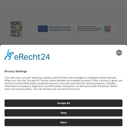
Afdruk
|
Privacybeleid
|
Verklaring van toegankelijkheid
|
Neem
contact met ons op
Johannes-Hummel-Weg 1
57392
Schmallenberg
T: +49 (0) 2974 96980
E: info@sauerland.com
Cookie-Einstellungen