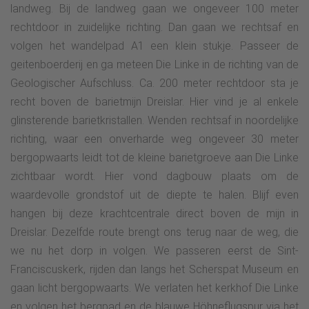
landweg. Bij de landweg gaan we ongeveer 100 meter
rechtdoor in zuidelijke richting. Dan gaan we rechtsaf en
volgen het wandelpad A1 een klein stukje. Passeer de
geitenboerderij en ga meteen Die Linke in de richting van de
Geologischer Aufschluss. Ca. 200 meter rechtdoor sta je
recht boven de barietmijn Dreislar. Hier vind je al enkele
glinsterende barietkristallen. Wenden rechtsaf in noordelijke
richting, waar een onverharde weg ongeveer 30 meter
bergopwaarts leidt tot de kleine barietgroeve aan Die Linke
zichtbaar wordt. Hier vond dagbouw plaats om de
waardevolle grondstof uit de diepte te halen. Blijf even
hangen bij deze krachtcentrale direct boven de mijn in
Dreislar. Dezelfde route brengt ons terug naar de weg, die
we nu het dorp in volgen. We passeren eerst de Sint-
Franciscuskerk, rijden dan langs het Scherspat Museum en
gaan licht bergopwaarts. We verlaten het kerkhof Die Linke
en volgen het bergpad en de blauwe Höhneflugspur via het