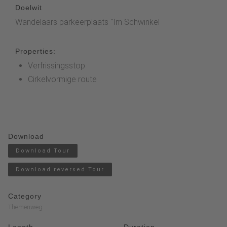
Doelwit
Wandelaars parkeerplaats "Im Schwinkel
Properties:
Verfrissingsstop
Cirkelvormige route
Download
Download Tour
Download reversed Tour
Category
Themenweg
Length
Duration