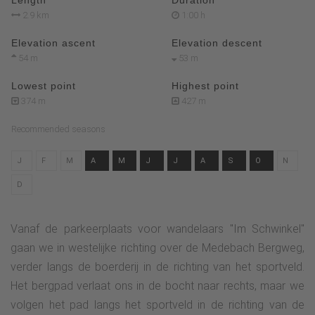
2.9 km
1:00 h
Elevation ascent
Elevation descent
54 m
53 m
Lowest point
Highest point
374 m
427 m
Recommended seasons
J
F
M
A
M
J
J
A
S
O
N
D
Vanaf de parkeerplaats voor wandelaars "Im Schwinkel"
gaan we in westelijke richting over de Medebach Bergweg,
verder langs de boerderij in de richting van het sportveld.
Het bergpad verlaat ons in de bocht naar rechts, maar we
volgen het pad langs het sportveld in de richting van de