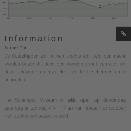
400 m
379
375 m
350 m
0 km
0.5 km
1 km
1.5 km
2 km
2.5 km
Information
Author Tip
De Quarzklippen zelf kunnen slechts één keer per maand
worden bezocht tijdens een wandeling met een gids om
deze zeldzame en mystieke plek te beschermen en te
behouden.
Het Scherspat Museum is altijd open op donderdag,
zaterdag en zondag. (14 - 17 uur van februari tot oktober)
Het is zeker een bezoek waard.