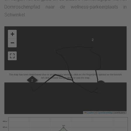
Dornröschenpfad naar de wellness-parkeerplaats in
Schwinkel.
+
2
−
The map has been deactivated due to your privacy settings, click on the fingerprint symbol at the bottom
left and activate Google Maps to use the map.
2
Leaflet
|
©
OpenStreetMap
contributors
450 m
424
425 m