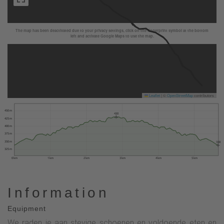
The map has been deactivated due to your privacy settings, click on the fingerprint symbol at the bottom
left and activate Google Maps to use the map.
Leaflet
|
©
OpenStreetMap
contributors
450 m
430
425 m
400 m
375 m
350 m
338
325 m
0 km
1 km
2 km
3 km
4 km
5 km
Information
Equipment
We raden je aan stevige schoenen en voldoende eten en