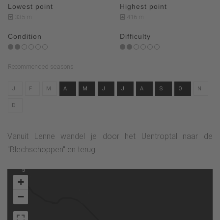
Lowest point
Highest point
335 m
416 m
Condition
Difficulty
Recommended seasons
J
F
M
A
M
J
J
A
S
O
N
D
Vanuit Lenne wandel je door het Uentroptal naar de
"Blechschoppen" en terug.
5
+
−