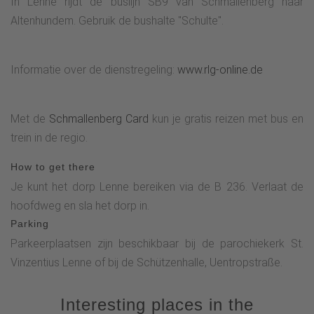
In Lenne rijdt de buslijn SB9 van Schmallenberg naar
Altenhundem. Gebruik de bushalte "Schulte".
Informatie over de dienstregeling:
www.rlg-online.de
Met de
Schmallenberg Card
kun je gratis reizen met bus en
trein in de regio.
How to get there
Je kunt het dorp Lenne bereiken via de B 236. Verlaat de
hoofdweg en sla het dorp in.
Parking
Parkeerplaatsen zijn beschikbaar bij de parochiekerk St.
Vinzentius Lenne of bij de Schützenhalle, Uentropstraße.
Interesting places in the