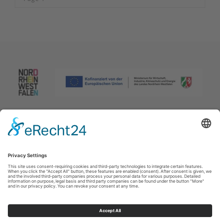
Afdruk
|
Privacybeleid
|
Verklaring van toegankelijkheid
|
Neem
contact met ons op
Johannes-Hummel-Weg 1
57392
Schmallenberg
T: +49 (0) 2974 96980
E: info@sauerland.com