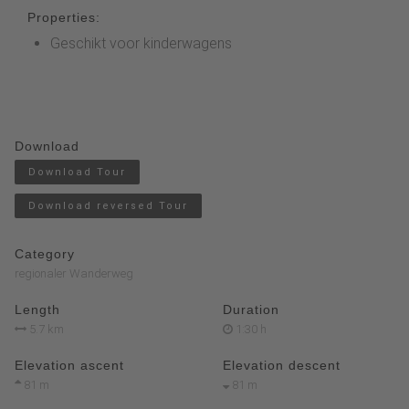
Properties:
Geschikt voor kinderwagens
Download
Download Tour
Download reversed Tour
Category
regionaler Wanderweg
Length
Duration
5.7 km
1:30 h
Elevation ascent
Elevation descent
81 m
81 m