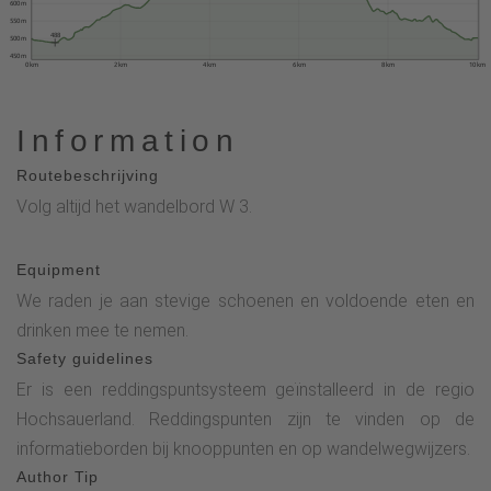
600 m
550 m
488
500 m
450 m
0 km
2 km
4 km
6 km
8 km
10 km
Information
Routebeschrijving
Volg altijd het wandelbord W 3.
Equipment
We raden je aan stevige schoenen en voldoende eten en
drinken mee te nemen.
Safety guidelines
Er is een reddingspuntsysteem geïnstalleerd in de regio
Hochsauerland. Reddingspunten zijn te vinden op de
informatieborden bij knooppunten en op wandelwegwijzers.
Author Tip