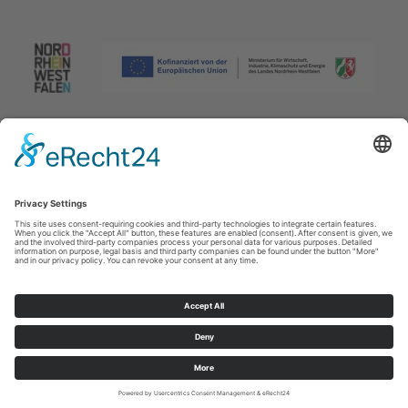
Afdruk
|
Privacybeleid
|
Verklaring van toegankelijkheid
|
Neem
contact met ons op
Johannes-Hummel-Weg 1
57392
Schmallenberg
T: +49 (0) 2974 96980
E: info@sauerland.com
Cookie-Einstellungen