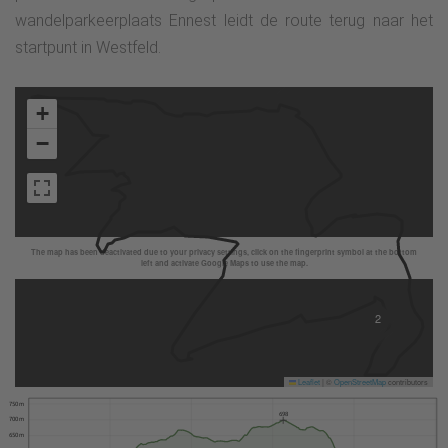
wandelparkeerplaats Ennest leidt de route terug naar het
startpunt in Westfeld.
2
2
+
−
The map has been deactivated due to your privacy settings, click on the fingerprint symbol at the bottom
left and activate Google Maps to use the map.
2
Leaflet
|
©
OpenStreetMap
contributors
750 m
698
700 m
650 m