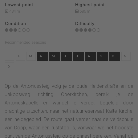
Lowest point
Highest point
484 m
686 m
Condition
Difficulty
Recommended seasons
J
F
M
A
M
J
J
A
S
O
N
D
Op de Antoniussteig volg je de oude Heidenstraße en de
Jakobsweg richting Oberkirchen, bereik je de
Antoniuskapelle en wandel je verder, begeleid door
prachtige uitzichten, naar het natuurreservaat Kalte Kirche,
een heidegebied. De route gaat verder naar de veldschuur
van Döpp, waar een ruststop is, vanwaar we het hoogste
punt van de Antoniussteig op de Ennest bereiken. Vanaf de