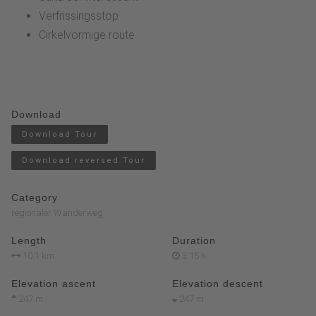
Verfrissingsstop
Cirkelvormige route
Download
Download Tour
Download reversed Tour
Category
regionaler Wanderweg
Length
Duration
10.1 km
3:15 h
Elevation ascent
Elevation descent
247 m
247 m