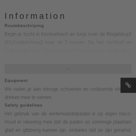
Information
Routebeschrijving
Begin je tocht in Kirchrarbach en loop over de Ringelskopf
(K6/Golddorfweg) naar de 3 kruizen. Sla hier rechtsaf en
loop verder naar Oberhenneborn.Daarvandaan verder door
de Todesbruch richting Kleins Wiese of langs de SGV hut
naar Oberrarbach (ca. 3,4 km).In Oberrarbach vind je een
kleine rondweg (deel van OR) langs het waterrad. Volg nu
Equipment
de OR1 onder het dorp naar de K8. Dit pad leidt je terug
We raden je aan stevige schoenen en voldoende eten en
naar Kirchrarbach.Boven het dorp keer je direct terug naar
drinken mee te nemen.
het dorp. Je kunt ook een rondwandeling (2,6 km) over de
Safety guidelines
hoogten aan je tocht toevoegen.Je kunt ook korte
Het gebruik van de winterwandelpaden is op eigen risico.
wandelingen maken vanuit de drie dorpen Oberhenneborn,
Houd er rekening mee dat de paden op sommige plaatsen
Oberrarbach en Kirchrarbach.
glad en glibberig kunnen zijn, ondanks dat ze zijn geruimd.