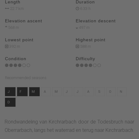
Length
Duration
22.7 km
6:33 h
Elevation ascent
Elevation descent
568 m
497 m
Lowest point
Highest point
392 m
588 m
Condition
Difficulty
Recommended seasons
J
F
M
A
M
J
J
A
S
O
N
D
Rondwandeling van Kirchrarbach door de Todesbruch naar
Oberrarbach, langs het waterrad en terug naar Kirchrarbach.