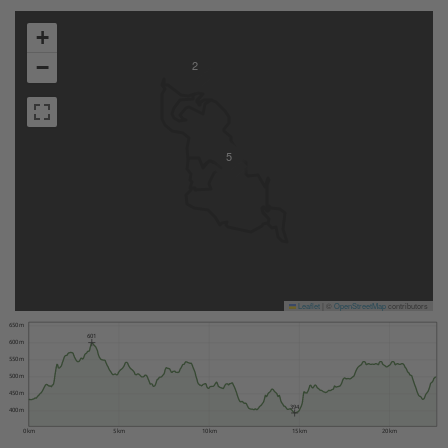
+
−
2
5
Leaflet
|
©
OpenStreetMap
contributors
650 m
601
600 m
550 m
500 m
450 m
394
400 m
0 km
5 km
10 km
15 km
20 km