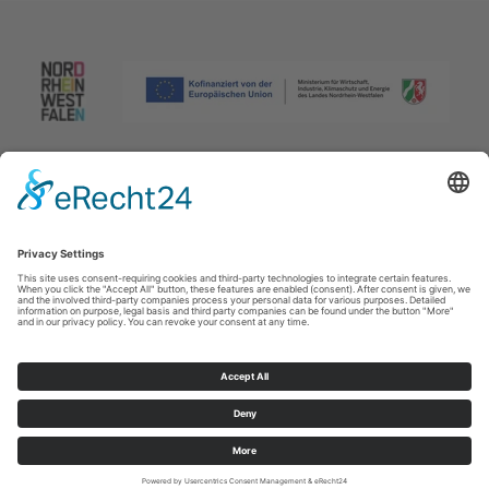
Afdruk
|
Privacybeleid
|
Verklaring van toegankelijkheid
|
Neem
contact met ons op
Johannes-Hummel-Weg 1
57392
Schmallenberg
T: +49 (0) 2974 96980
E: info@sauerland.com
Cookie-Einstellungen