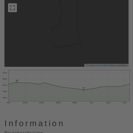
Leaflet
|
©
OpenStreetMap
contributors
525 m
500 m
487
475 m
457
450 m
425 m
0 km
0.2 km
0.4 km
0.6 km
0.8 km
1 km
1.2 km
1.4 km
Information
Routebeschrijving