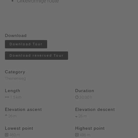
Cirkelvormige route
Download
Download Tour
Download reversed Tour
Category
Themenweg
Length
Duration
1.5 km
30:00 h
Elevation ascent
Elevation descent
26 m
26 m
Lowest point
Highest point
460 m
486 m