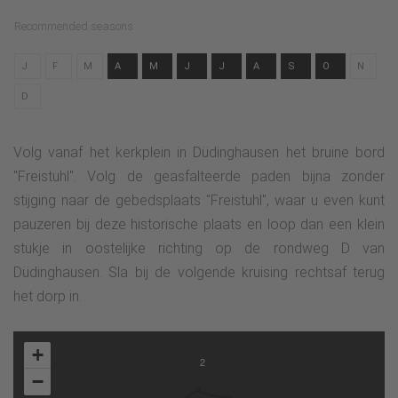
Recommended seasons
J
F
M
A
M
J
J
A
S
O
N
D
Volg vanaf het kerkplein in Düdinghausen het bruine bord
"Freistuhl". Volg de geasfalteerde paden bijna zonder
stijging naar de gebedsplaats "Freistuhl", waar u even kunt
pauzeren bij deze historische plaats en loop dan een klein
stukje in oostelijke richting op de rondweg D van
Düdinghausen. Sla bij de volgende kruising rechtsaf terug
het dorp in.
+
2
−