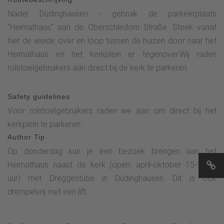
Nader Düdinghausen - gebruik de parkeerplaats
"Heimathaus" aan de Oberschledorn Straße. Steek vanaf
hier de weide over en loop tussen de huizen door naar het
Heimathaus en het kerkplein er tegenover.Wij raden
rolstoelgebruikers aan direct bij de kerk te parkeren.
Safety guidelines
Voor rolstoelgebruikers raden we aan om direct bij het
kerkplein te parkeren.
Author Tip
Op donderdag kun je een bezoek brengen aan het
Heimathaus naast de kerk (open: april-oktober 15-17.00
uur) met Dreggestube in Düdinghausen. Dit is ook
drempelvrij met een lift.