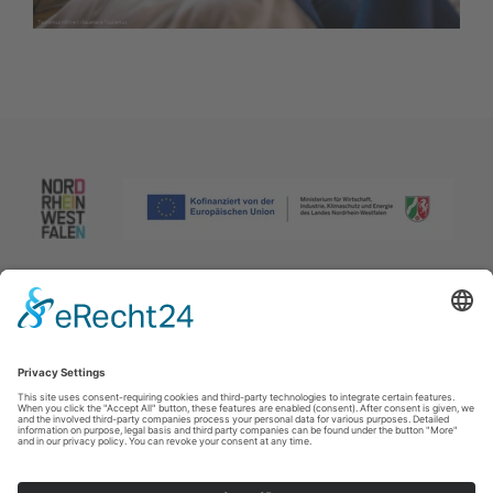
Afdruk
|
Privacybeleid
|
Verklaring van toegankelijkheid
|
Neem
contact met ons op
Johannes-Hummel-Weg 1
57392
Schmallenberg