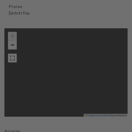
Preise
Eintritt frei
+
−
Leaflet
|
©
OpenStreetMap
contributors
Anreise