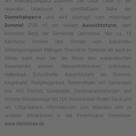
am Wanderparkplatz „Dommel“ bei Ottlar. Ottlar ist ein
reizvoller Urlaubsort in unmittelbarer Nähe der
Diemeltalsperre
und wird überragt vom mächtigen
Dommel
(738 m) mit seinem
Aussichtsturm
, dem
höchsten Berg der Gemeinde Diemelsee. Nur ca. 10
Kilometer trennen den Ortsteil vom bekannten
Wintersportgebiet Willingen. Sowohl im Sommer als auch im
Winter kann man hier die Reize des waldeckischen
Sauerlandes erleben. Wassertretbecken, Grillstation,
Hallenbad, Schutzhütte, Aussichtsturm am Dommel,
Kegelbahn, Reitgelegenheit, Dommelhalle mit Gästeraum
(ca. 400 Plätze), Spielplätze, Gästeveranstaltungen und
schöne Wanderwege mit 100 Ruhebänken finden Sie in und
um Ottlar.Nähere Informationen zum Wandern und zu
anderen Attraktionen in der Ferienregion Diemelsee:
www.diemelsee.de