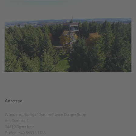
Adresse
Wanderparkplatz "Dommel" beim Dommelturm
Am Dommel 1
34519 Diemelsee
Telefon: +49 5633 91133