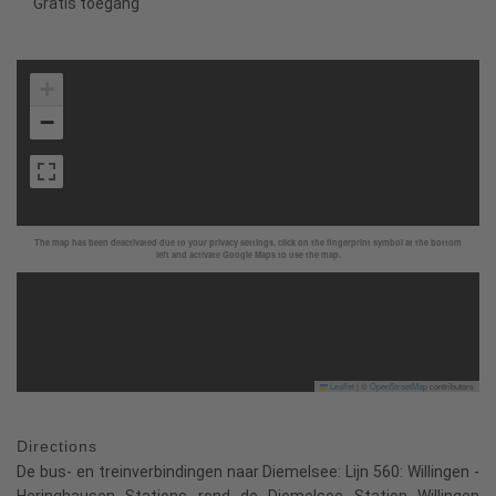
Gratis toegang
+
−
The map has been deactivated due to your privacy settings, click on the fingerprint symbol at the bottom
left and activate Google Maps to use the map.
Leaflet
|
©
OpenStreetMap
contributors
Directions
De bus- en treinverbindingen naar Diemelsee: Lijn 560: Willingen -