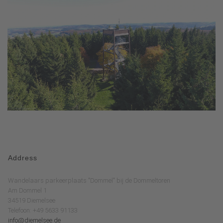
Address
Wandelaars parkeerplaats "Dommel" bij de Dommeltoren
Am Dommel 1
34519 Diemelsee
Telefoon: +49 5633 91133
info@diemelsee.de