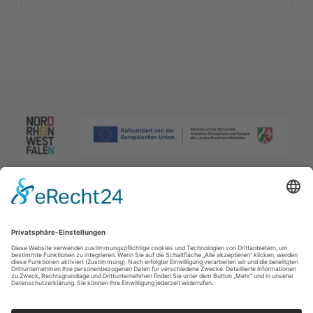
Impressum
|
Datenschutzerklärung
|
Barrierefreiheitserklärung
|
Kontakt
Johannes-Hummel-Weg 1
57392
Schmallenberg