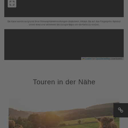
Die Karte wurde aufgrund Ihrer Privatsphäreeinstellungen deaktiviert, klicken Sie auf das Fingerprint Symbol
unten links und aktivieren Sie Google Maps um die Karte zu nutzen.
Leaflet
|
©
OpenStreetMap
contributors
Touren in der Nähe