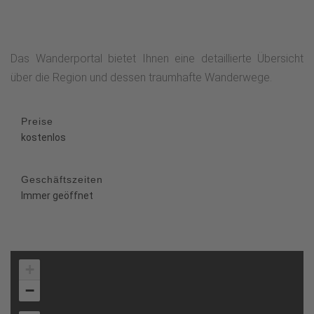
Das Wanderportal bietet Ihnen eine detaillierte Übersicht
über die Region und dessen traumhafte Wanderwege.
Preise
kostenlos
Geschäftszeiten
Immer geöffnet
+
−