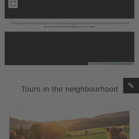
The map has been deactivated due to your privacy settings, click on the fingerprint symbol at the bottom
left and activate Google Maps to use the map.
Leaflet
|
©
OpenStreetMap
contributors
Tours in the neighbourhood