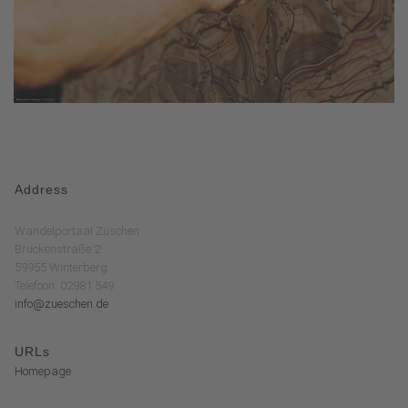
Address
Wandelportaal Züschen
Brückenstraße 2
59955 Winterberg
Telefoon: 02981 549
info@zueschen.de
URLs
Homepage