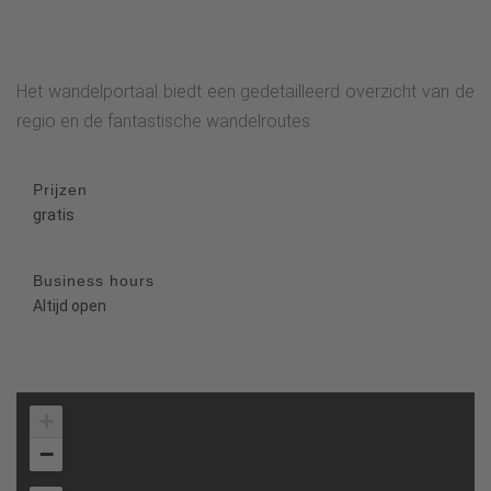
Het wandelportaal biedt een gedetailleerd overzicht van de
regio en de fantastische wandelroutes.
Prijzen
gratis
Business hours
Altijd open
+
−