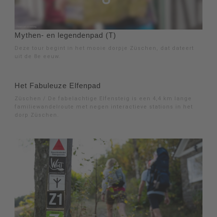
Mythen- en legendenpad (T)
Deze tour begint in het mooie dorpje Züschen, dat dateert
uit de 8e eeuw.
Het Fabuleuze Elfenpad
Züschen / De fabelachtige Elfensteig is een 4,4 km lange
familiewandelroute met negen interactieve stations in het
dorp Züschen.