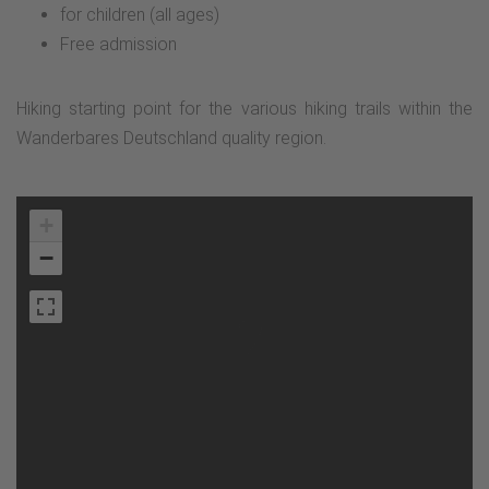
for children (all ages)
Free admission
Hiking starting point for the various hiking trails within the
Wanderbares Deutschland quality region.
+
−