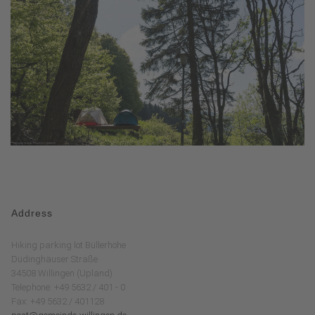
Address
Hiking parking lot Büllerhöhe
Düdinghäuser Straße
34508 Willingen (Upland)
Telephone: +49 5632 / 401 - 0
Fax: +49 5632 / 401128