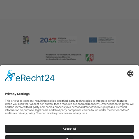
Imprint
|
Contact us
|
Privacy policy
Johannes-Hummel-Weg 1
57392
Schmallenberg
T: +49 (0) 2974 202190
E: info@sauerland.com