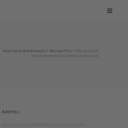
Sauerland-Wanderdorfs
/
Neusta POIs
/
Hiking portal
and Schwartmecke hiking parking lot
Address
Hiking portal and Schwartmecke hiking parking lot