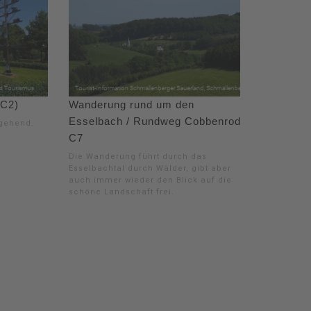
(C2)
Wanderung rund um den
Esselbach / Rundweg Cobbenrode
gehend.
C7
Die Wanderung führt durch das
Esselbachtal durch Wälder, gibt aber
auch immer wieder den Blick auf die
schöne Landschaft frei.