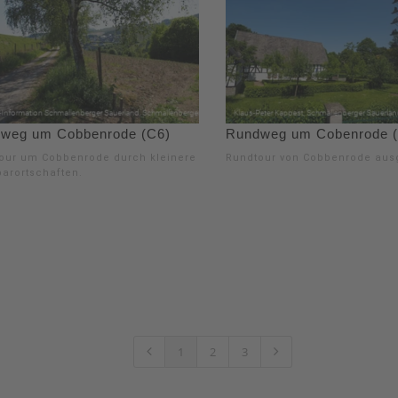
weg um Cobbenrode (C6)
Rundweg um Cobenrode 
our um Cobbenrode durch kleinere
Rundtour von Cobbenrode aus
arortschaften.
1
2
3