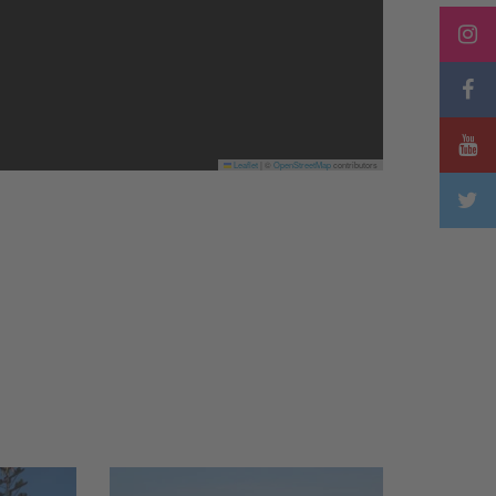
Leaflet
|
©
OpenStreetMap
contributors