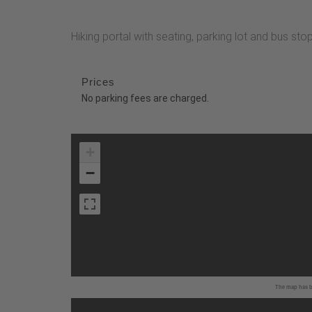
Hiking portal with seating, parking lot and bus stop
Prices
No parking fees are charged.
+
−
The map has be