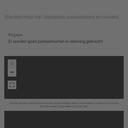
Wandelportaal met zitplaatsen, parkeerplaats en bushalte.
Prijzen
Er worden geen parkeerkosten in rekening gebracht.
+
−
The map has been deactivated due to your privacy settings, click on the fingerprint symbol at the bottom
left and activate Google Maps to use the map.