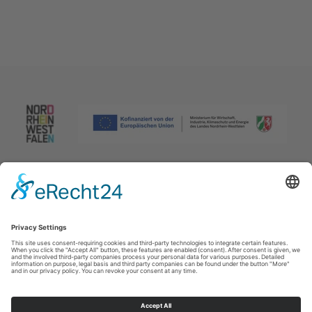
Afdruk
|
Privacybeleid
|
Verklaring van toegankelijkheid
|
Neem
contact met ons op
Johannes-Hummel-Weg 1
57392
Schmallenberg
T: +49 (0) 2974 96980
E: info@sauerland.com