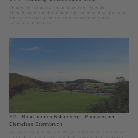
Ottlar ist ein Urlaubsort in unmittelbarer Nähe der
Diemeltalsperre und wird überragt vom mächtigen Dommel
mit seinem Aussichtsturm, dem höchsten Berg der
Gemeinde Diemelsee.
St4 - Rund um den Bülsenberg - Rundweg bei
Diemelsee-Stormbruch
Die vielen Laubbäume und Wiesen entfalten ihre Schönheit
im Frühling, aber im Sommer blüht alles und im goldenen