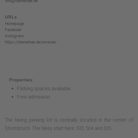
info@diemelsee.de
URLs
Homepage
Facebook
Instagram
https://diemelsee.de/anreise/
Properties:
Parking spaces available
Free admission
The hiking parking lot is centrally located in the center of
Stormbruch. The hikes start here: St3, St4 and St5.