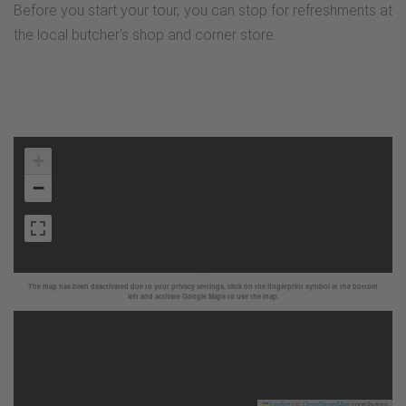
Before you start your tour, you can stop for refreshments at
the local butcher's shop and corner store.
+
−
The map has been deactivated due to your privacy settings, click on the fingerprint symbol at the bottom
left and activate Google Maps to use the map.
Leaflet
|
©
OpenStreetMap
contributors