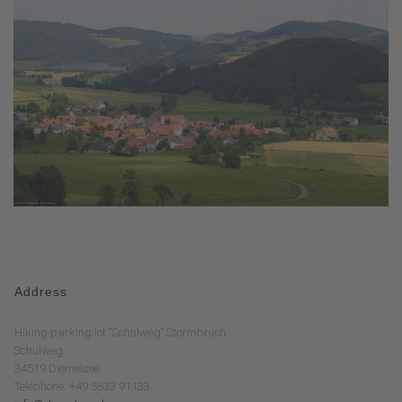
Address
Hiking parking lot "Schulweg" Stormbruch
Schulweg
34519 Diemelsee
Telephone: +49 5633 91133