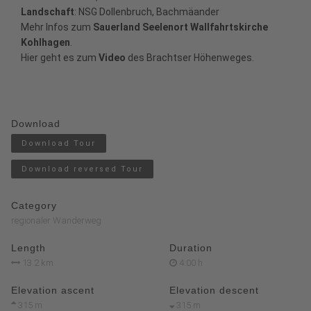
Landschaft
: NSG Dollenbruch, Bachmäander
Mehr Infos
zum
Sauerland Seelenort Wallfahrtskirche
Kohlhagen
.
Hier
geht es zum
Video
des Brachtser Höhenweges.
Download
Download Tour
Download reversed Tour
Category
regionaler Wanderweg
Length
Duration
13.2 km
4:00 h
Elevation ascent
Elevation descent
315 m
315 m