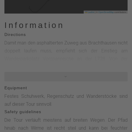
Leaflet
|
©
OpenStreetMap
contributors
Information
Directions
Damit man den asphaltierten Zuweg aus Brachthausen nicht
doppelt laufen muss, empfiehlt sich der Einstieg am
Wanderparkplatz Vorspanneiche an der L728. Von der
stattlichen Vorspanneiche folgt man der Markierung „K“ auf
einem breiten Wirtschaftsweg durch ein lichtes Gehölz.
Anschließend führt ein Feldweg vorbei an einer
Equipment
Wacholderheide und entlang weitläufiger Weiden talwärts
Festes Schuhwerk, Regenschutz und Wanderstöcke sind
ins Silberbachtal.Dort wechselt man rechts auf die
auf dieser Tour sinnvoll.
Markierung „Z“ und wandert durch das idyllische,
Safety guidelines
abwechslungsreiche Tal. Mal eröffnen sich weite Ausblicke,
Die Tour verläuft meistens auf breiten Wegen. Der Pfad
mal begleitet ein rauschender Bach den Weg – besonders
hinab nach Wirme ist recht steil und kann bei feuchter
reizvoll ist sein mäandrierender Lauf im mittleren