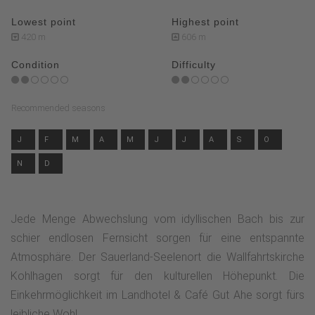
Lowest point
Highest point
420 m
606 m
Condition
Difficulty
Recommended seasons
J
F
M
A
M
J
J
A
S
O
N
D
Jede Menge Abwechslung vom idyllischen Bach bis zur
schier endlosen Fernsicht sorgen für eine entspannte
Atmosphäre. Der Sauerland-Seelenort die Wallfahrtskirche
Kohlhagen sorgt für den kulturellen Höhepunkt. Die
Einkehrmöglichkeit im Landhotel & Café Gut Ahe sorgt fürs
leibliche Wohl.