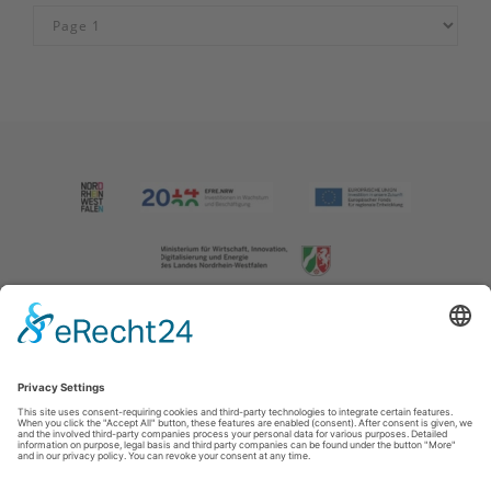
Imprint
|
Contact us
|
Privacy policy
Johannes-Hummel-Weg 1
57392
Schmallenberg