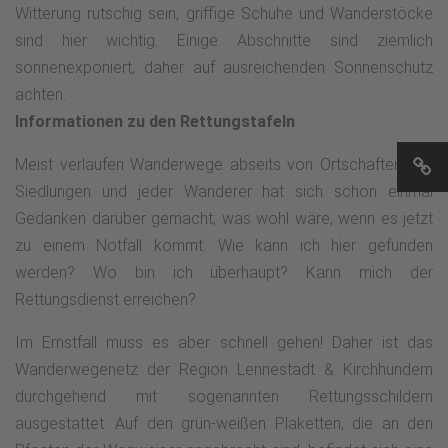
Witterung rutschig sein, griffige Schuhe und Wanderstöcke
Talabschnitt.Nach rund 170 Metern entlang der K19, die man
sind hier wichtig. Einige Abschnitte sind ziemlich
talwärts linker Hand läuft, wird die Straße überquert. Ein
sonnenexponiert, daher auf ausreichenden Sonnenschutz
befestigter Weg führt dann bergan zum nächsten Hang. Bald
achten.
flacht der Weg ab und die Markierung „Z“ leitet weiter bis
Informationen zu den Rettungstafeln
nach Varste. Dort folgt man der weißen Raute auf der
Straße „Zur Kophelle“ bis zum Wanderparkplatz
Meist verlaufen Wanderwege abseits von Ortschaften und
Wegescheid. Ab hier übernimmt ein Zuweg des
Siedlungen und jeder Wanderer hat sich schon einmal
Rothaarsteigs (RHS) die Wegführung.Nach Überqueren einer
Gedanken darüber gemacht, was wohl wäre, wenn es jetzt
Kuppe beginnt ein steiler Abstieg auf schmalem Naturpfad
zu einem Notfall kommt. Wie kann ich hier gefunden
nach Wirme. An der Kirche quert man die L728 und steigt auf
werden? Wo bin ich überhaupt? Kann mich der
einer Anliegerstraße steil zum Waldrand. Dort setzt sich die
Rettungsdienst erreichen?
Route aufwärts zur Wallfahrtskirche Kohlhagen fort. Tipp:
Im Ernstfall muss es aber schnell gehen! Daher ist das
Der 7-Schmerzen-Weg zweigt unterwegs ab und bietet als
Wanderwegenetz der Region Lennestadt & Kirchhundem
Naturpfad eine ruhigere Alternative zur Straße.Nach
durchgehend mit sogenannten Rettungsschildern
Besichtigung der barocken Kirche folgt man dem RHS-
ausgestattet. Auf den grün-weißen Plaketten, die an den
Zuweg weiter bergan. Von der Anhöhe bietet sich ein