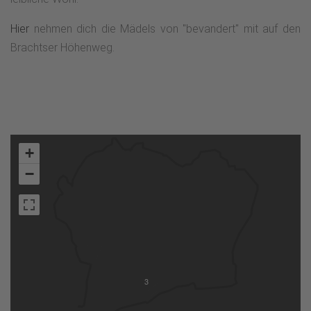
Hier
nehmen dich die Mädels von "bevandert" mit auf den
Brachtser Höhenweg.
+
−
3