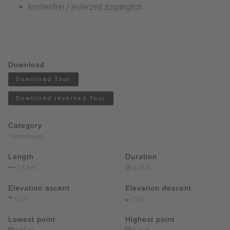
kostenfrei / jederzeit zugänglich
Download
Download Tour
Download reversed Tour
Category
Themenweg
Length
Duration
2.3 km
0:45 h
Elevation ascent
Elevation descent
10 m
15 m
Lowest point
Highest point