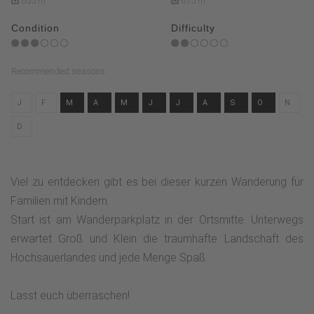
655 m
675 m
Condition
Difficulty
Recommended seasons
J
F
M
A
M
J
J
A
S
O
N
D
Viel zu entdecken gibt es bei dieser kurzen Wanderung für
Familien mit Kindern.
Start ist am Wanderparkplatz in der Ortsmitte. Unterwegs
erwartet Groß und Klein die traumhafte Landschaft des
Hochsauerlandes und jede Menge Spaß.
Lasst euch überraschen!