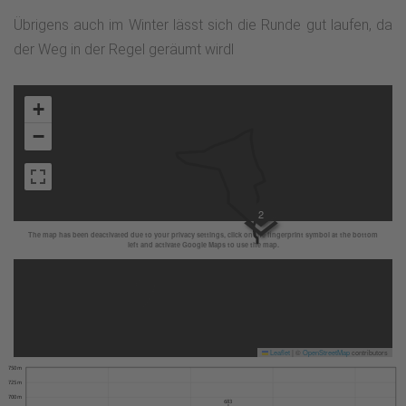
Übrigens auch im Winter lässt sich die Runde gut laufen, da
der Weg in der Regel geräumt wirdl
+
−
2
The map has been deactivated due to your privacy settings, click on the fingerprint symbol at the bottom
left and activate Google Maps to use the map.
Leaflet
|
©
OpenStreetMap
contributors
750 m
725 m
700 m
683