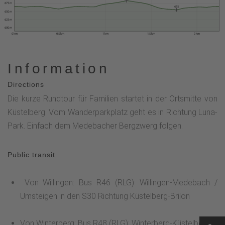
675 m
655
650 m
625 m
600 m
0 km
0.5 km
1 km
1.5 km
2 km
Information
Directions
Die kurze Rundtour für Familien startet in der Ortsmitte von
Küstelberg. Vom Wanderparkplatz geht es in Richtung Luna-
Park. Einfach dem Medebacher Bergzwerg folgen.
Public transit
Von Willingen: Bus R46 (RLG): Willingen-Medebach /
Umsteigen in den S30 Richtung Küstelberg-Brilon
Von Winterberg: Bus R48 (RLG): Winterberg-Küstelberg