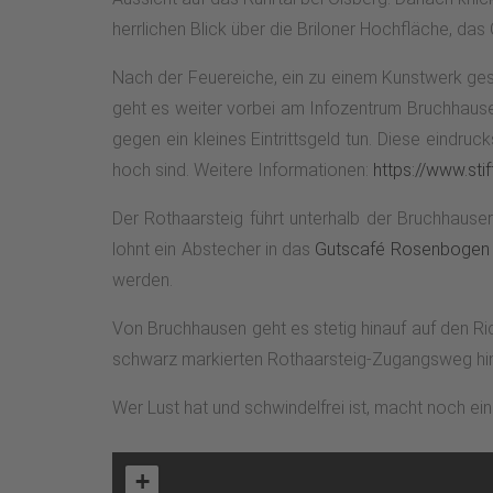
herrlichen Blick über die Briloner Hochfläche, das
Nach der Feuereiche, ein zu einem Kunstwerk ges
geht es weiter vorbei am Infozentrum Bruchhause
gegen ein kleines Eintrittsgeld tun. Diese eindr
hoch sind. Weitere Informationen:
https://www.sti
Der Rothaarsteig führt unterhalb der Bruchhause
lohnt ein Abstecher in das
Gutscafé Rosenbogen 
werden.
Von Bruchhausen geht es stetig hinauf auf den Ric
schwarz markierten Rothaarsteig-Zugangsweg hinu
Wer Lust hat und schwindelfrei ist, macht noch e
+