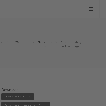
Sauerland-Wanderdorfs
/
Neusta Touren
/
Rothaarsteig
von Brilon nach Willingen
Download
Download Tour
Download reversed Tour