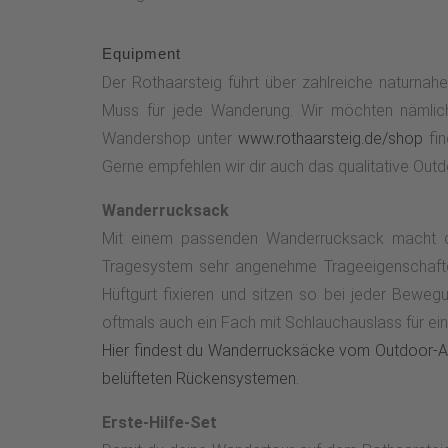
Equipment
Der Rothaarsteig führt über zahlreiche naturnah
Muss für jede Wanderung. Wir möchten nämlich
Wandershop unter
www.rothaarsteig.de/shop
fin
Gerne empfehlen wir dir auch das qualitative Ou
Wanderrucksack
Mit einem passenden Wanderrucksack macht dei
Tragesystem sehr angenehme Trageeigenschaften
Hüftgurt fixieren und sitzen so bei jeder Bewe
oftmals auch ein Fach mit Schlauchauslass für eine
Hier findest du Wanderrucksäcke vom Outdoor-Au
belüfteten Rückensystemen.
Erste-Hilfe-Set