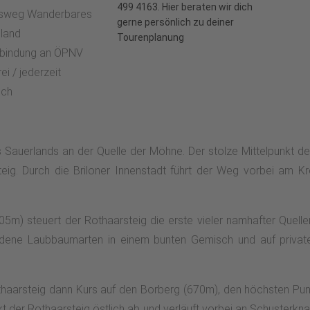
499 4163. Hier beraten wir dich
tsweg Wanderbares
gerne persönlich zu deiner
land
Tourenplanung
bindung an ÖPNV
ei / jederzeit
ich
 Sauerlands an der Quelle der Möhne. Der stolze Mittelpunkt der
eig. Durch die Briloner Innenstadt führt der Weg vorbei am K
) steuert der Rothaarsteig die erste vieler namhafter Quell
ene Laubbaumarten in einem bunten Gemisch und auf private I
aarsteig dann Kurs auf den Borberg (670m), den höchsten Punk
kt der Rothaarsteig östlich ab und verläuft vorbei an Schusterk