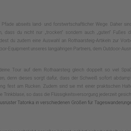
e Pfade abseits land- und forstwirtschaftlicher Wege. Daher si
, dass du nicht nur „trocken” sondern auch „guten” Fußes de
dest du zudem eine Auswahl an Rothaarsteig-Artikeln zur Vorb
tdoor-Equipment unseres langjährigen Partners, dem Outdoor-Aus
ne Tour auf dem Rothaarsteig gleich doppelt so viel Spaß
, denn dieses sorgt dafür, dass der Schweiß sofort abdampf
gung fest am Rücken. Zudem sind sie mit einer praktischen Hal
 Trinkblase, so dass die Flüssigkeitsversorgung jederzeit gesiche
srüster Tatonka in verschiedenen Größen für Tageswanderunge