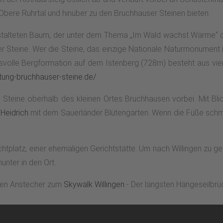
 Obere Ruhrtal und hinüber zu den Bruchhauser Steinen bieten.
talteten Baum, der unter dem Thema „Im Wald wächst Wärme“ die
r Steine. Wer die Steine, das einzige Nationale Naturmonument 
ucksvolle Bergformation auf dem Istenberg (728m) besteht aus vi
ftung-bruchhauser-steine.de/
r Steine oberhalb des kleinen Ortes Bruchhausen vorbei. Mit B
Heidrich
mit dem Sauerländer Blütengarten. Wenn die Füße schme
htplatz, einer ehemaligen Gerichtstätte. Um nach Willingen zu ge
nter in den Ort.
inen Anstecher zum
Skywalk Willingen
- Der längsten Hängeseilbrü