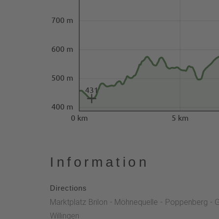
700 m
600 m
500 m
431
400 m
0 km
5 km
Information
Directions
Marktplatz Brilon - Möhnequelle - Poppenberg - 
Willingen