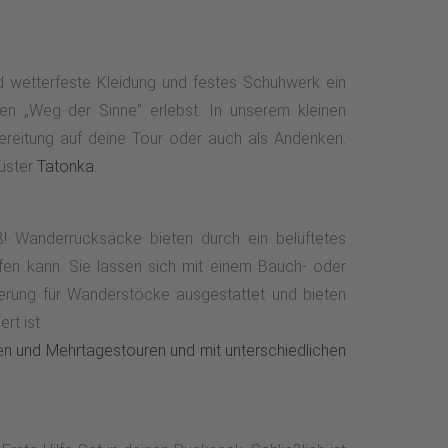
nd wetterfeste Kleidung und festes Schuhwerk ein
n „Weg der Sinne” erlebst. In unserem kleinen
ereitung auf deine Tour oder auch als Andenken.
rüster
Tatonka
.
! Wanderrucksäcke bieten durch ein belüftetes
en kann. Sie lassen sich mit einem Bauch- oder
terung für Wanderstöcke ausgestattet und bieten
rt ist.
n und Mehrtagestouren und mit unterschiedlichen