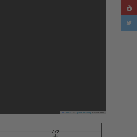
Leaflet
|
©
OpenStreetMap
contributors
772