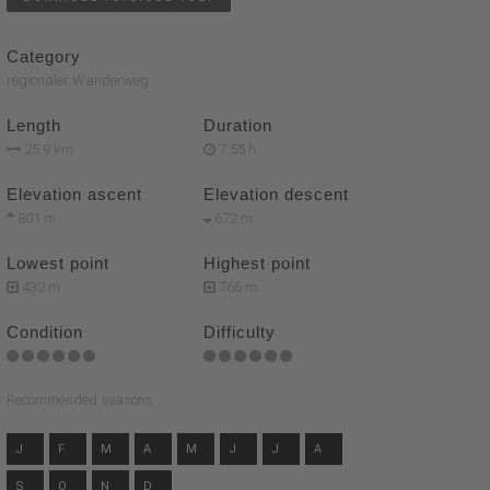
Category
regionaler Wanderweg
Length
Duration
25.9 km
7:55 h
Elevation ascent
Elevation descent
801 m
672 m
Lowest point
Highest point
432 m
766 m
Condition
Difficulty
Recommended seasons
J
F
M
A
M
J
J
A
S
O
N
D