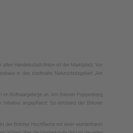
 alten Handelsstadt Brilon ist der Marktplatz. Vor
reishaus in das stadtnahe Naturschutzgebiet „Am
en im Rothaargebirge an. Am Briloner Poppenberg
nitiative angepflanzt. So entstand der Briloner
t der Briloner Hochfläche mit einer wunderbaren
napp (616m) über die Ginsterköpfe (661m) die einen