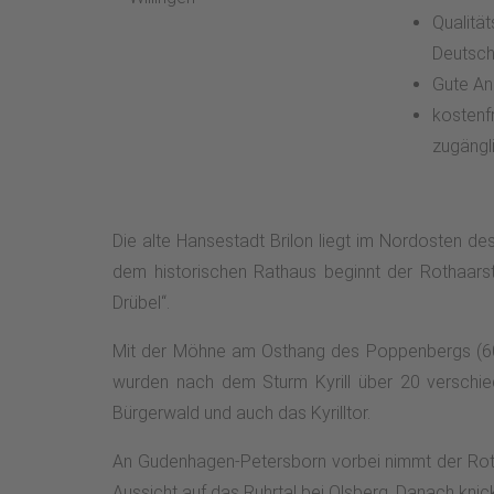
Qualitä
Deutsch
Gute An
kostenfr
zugängl
Die alte Hansestadt Brilon liegt im Nordosten des
dem historischen Rathaus beginnt der Rothaarst
Drübel“.
Mit der Möhne am Osthang des Poppenbergs (605m
wurden nach dem Sturm Kyrill über 20 verschied
Bürgerwald und auch das Kyrilltor.
An Gudenhagen-Petersborn vorbei nimmt der Roth
Aussicht auf das Ruhrtal bei Olsberg. Danach knic