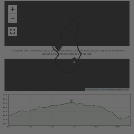
+
−
The map has been deactivated due to your privacy settings, click on the fingerprint symbol at the bottom
left and activate Google Maps to use the map.
4
Leaflet
|
©
OpenStreetMap
contributors
525 m
500 m
482
475 m
450 m
425 m
400 m
379
375 m
350 m
0 km
1 km
2 km
3 km
4 km
5 km