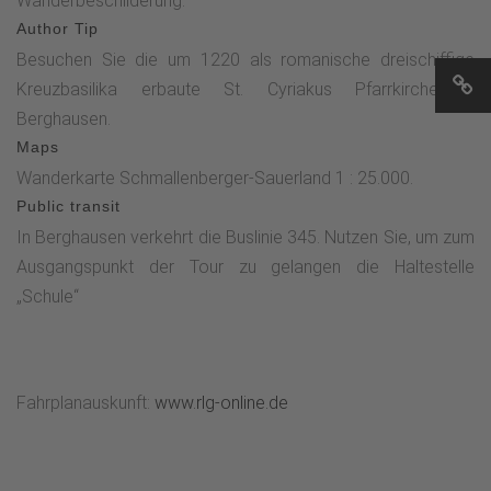
Wanderbeschilderung.
An der Kapelle kommen mehrere Kreuzwege
Author Tip
zusammen.Dort gehen wir rechts runter in Richtung
Besuchen Sie die um 1220 als romanische dreischiffige
Berghausen und haben bald Aussicht auf das Hawerland.
Kreuzbasilika erbaute St. Cyriakus Pfarrkirche in
Am Ende des Weges biegen wir links ab und halten uns am
Berghausen.
nächsten Abzweig rechts, bergab in Richtung Kreisstraße.
Maps
Wir bleiben auf dem geteerten Weg, bis wir die Kreisstraße
Wanderkarte Schmallenberger-Sauerland 1 : 25.000.
erreichen. Dort wenden wir uns links, passieren den
Public transit
ehemaligen Gasthof Heimkehof und die Schützenhalle und
In Berghausen verkehrt die Buslinie 345. Nutzen Sie, um zum
erreichen unseren Ausgangspunkt.
Ausgangspunkt der Tour zu gelangen die Haltestelle
„Schule“
Fahrplanauskunft:
www.rlg-online.de