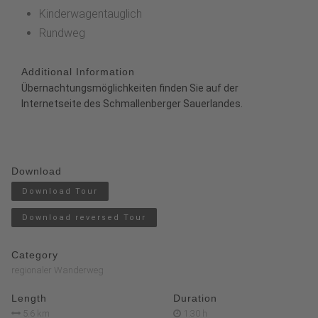
Kinderwagentauglich
Rundweg
Additional Information
Übernachtungsmöglichkeiten finden Sie auf der
Internetseite des
Schmallenberger Sauerlandes
.
Download
Download Tour
Download reversed Tour
Category
regionaler Wanderweg
Length
Duration
5.6 km
1:30 h