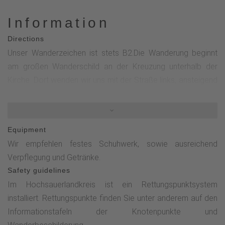
Information
Directions
Unser Wanderzeichen ist stets B2.Die Wanderung beginnt
am großen Wanderschild an der Kreuzung unterhalb der
Kirche. Dort wenden wir uns mit der Straße links, ansteigend
in Richtung Heiminghausen. Die Straße führt uns aus dem Ort
heraus. Auf der Bergkuppe, hinter dem Ortsschild, nehmen
wir die zweite Möglichkeit links. Dieser Weg führt uns in
Equipment
einem rechten Bogen bis zum Waldrand. Dort biegen wir
Wir empfehlen festes Schuhwerk, sowie ausreichend
rechts auf den Waldweg ein. Nach einem leichten Anstieg
Verpflegung und Getränke.
bleiben wir auf dem Weg und wandern mit ihm bergab.An
Safety guidelines
einer Kreuzung&nbsp; (Station 2 des Kreuzweges von
Im Hochsauerlandkreis ist ein Rettungspunktsystem
Mailar kommen) gehen wir geradeaus. Wir folgen nun dem
installiert. Rettungspunkte finden Sie unter anderem auf den
Kreuzweg. Am nächsten Abzweig wandern wir geradeaus
Informationstafeln der Knotenpunkte und
und folgen weiter dem Kreuzweg bis zur Kohlhagen-Kapelle.