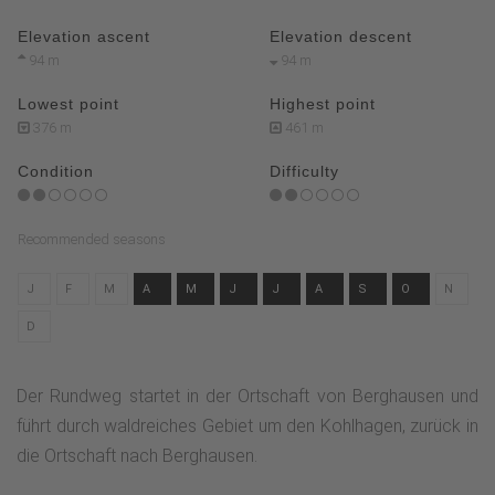
Elevation ascent
Elevation descent
94 m
94 m
Lowest point
Highest point
376 m
461 m
Condition
Difficulty
Recommended seasons
J
F
M
A
M
J
J
A
S
O
N
D
Der Rundweg startet in der Ortschaft von Berghausen und
führt durch waldreiches Gebiet um den Kohlhagen, zurück in
die Ortschaft nach Berghausen.