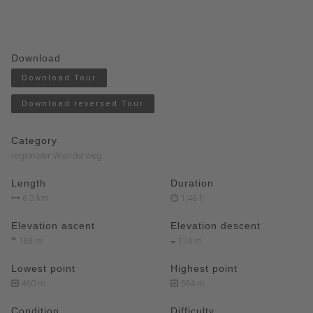
Download
Download Tour
Download reversed Tour
Category
regionaler Wanderweg
Length
Duration
6.2 km
1:46 h
Elevation ascent
Elevation descent
163 m
174 m
Lowest point
Highest point
460 m
564 m
Condition
Difficulty