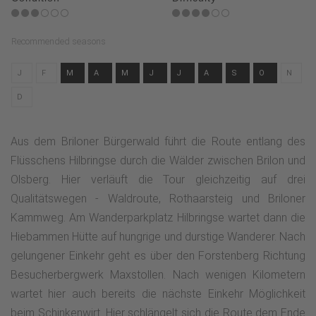
Recommended seasons
J
F
M
A
M
J
J
A
S
O
N
D
Aus dem Briloner Bürgerwald führt die Route entlang des
Flüsschens Hilbringse durch die Wälder zwischen Brilon und
Olsberg. Hier verläuft die Tour gleichzeitig auf drei
Qualitätswegen - Waldroute, Rothaarsteig und Briloner
Kammweg. Am Wanderparkplatz Hilbringse wartet dann die
Hiebammen Hütte auf hungrige und durstige Wanderer. Nach
gelungener Einkehr geht es über den Forstenberg Richtung
Besucherbergwerk Maxstollen. Nach wenigen Kilometern
wartet hier auch bereits die nächste Einkehr Möglichkeit
beim Schinkenwirt. Hier schlängelt sich die Route dem Ende