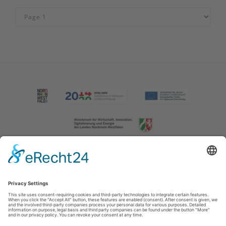
Imprint
|
Contact us
|
Privacy policy
Johannes-Hummel-Weg 1
57392
Schmallenberg