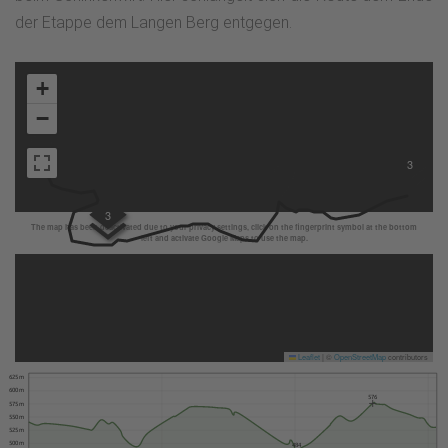
der Etappe dem Langen Berg entgegen.
+
−
3
3
The map has been deactivated due to your privacy settings, click on the fingerprint symbol at the bottom
left and activate Google Maps to use the map.
Leaflet
|
©
OpenStreetMap
contributors
625 m
600 m
576
575 m
550 m
525 m
500 m
484