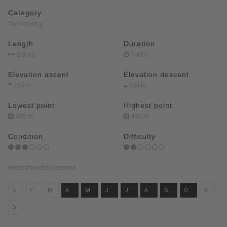
Category
Themenweg
Length
Duration
5.8 km
1:45 h
Elevation ascent
Elevation descent
104 m
104 m
Lowest point
Highest point
405 m
495 m
Condition
Difficulty
Recommended seasons
J
F
M
A
M
J
J
A
S
O
N
D