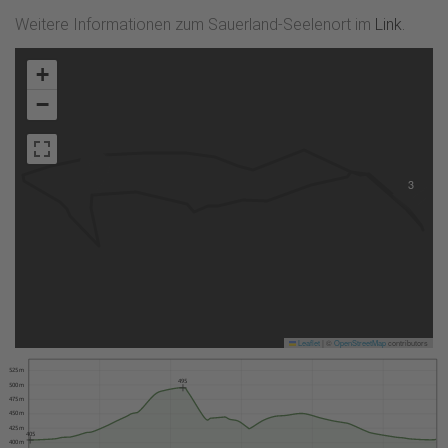
Weitere Informationen zum Sauerland-Seelenort im
Link.
+
−
3
Leaflet
|
©
OpenStreetMap
contributors
525 m
495
500 m
475 m
450 m
425 m
405
400 m