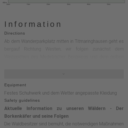
450 m
0 km
1 km
2 km
3 km
4 km
5 km
Information
Directions
Ab dem Wanderparkplatz mitten in Titmaringhausen geht es
bergauf Richtung Westen, wir folgen zunächst dem
Wegzeichen des Medebacher Bergwegs und dem gelben
Rothaarsteig-Zubringer.Am Wameckersberg wartet schon
die erste schöne Aussicht auf den Wanderer. Weiter oben
verlassen wir den Bergweg und wenden uns nach links und
Equipment
folgen dem X25. Nach ca. 100 Metern erreichen wir den
Festes Schuhwerk und dem Wetter angepasste Kleidung
Seelenort Krutenberg mit seinem fantastischen Weitblick.Wir
Safety guidelines
verlassen den x25 und folgen dem Weg ins Tal. Geradeaus
Aktuelle Information zu unseren Wäldern - Der
an der Scheune entlang bis wir auf den T3 stoßen. Diesem
Borkenkäfer und seine Folgen
folgen wir nach Osten weiter bergab. Nach einer kleinen
Die Waldbesitzer sind bemüht, die notwendigen Maßnahmen
Wegschlaufe, verlassen wir den T3 nach links auf "Am