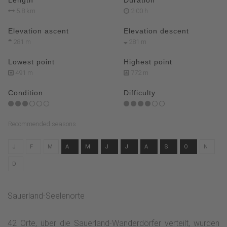
5.8 km
2:00 h
Elevation ascent
Elevation descent
281 m
281 m
Lowest point
Highest point
491 m
772 m
Condition
Difficulty
Recommended seasons
J
F
M
A
M
J
J
A
S
O
N
D
Sauerland-Seelenorte
42 Orte, über die Sauerland-Wanderdörfer verteilt, wurden