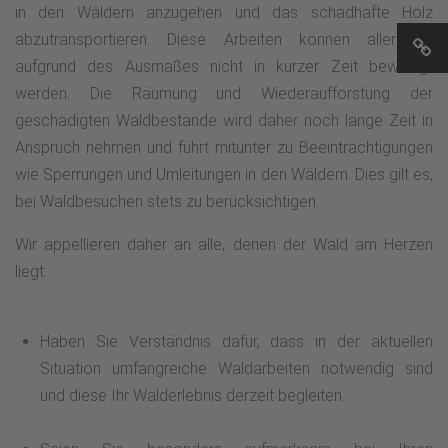
in den Wäldern anzugehen und das schadhafte Holz
Breidelaub". Nach etwa 100 Metern stoßen wir wieder auf
abzutransportieren. Diese Arbeiten können allerdings
den T3 und folgen dem Weg nach links (Norden) zurück zum
aufgrund des Ausmaßes nicht in kurzer Zeit bewältigt
Ausgangspunkt.
werden. Die Räumung und Wiederaufforstung der
geschädigten Waldbestände wird daher noch lange Zeit in
Anspruch nehmen und führt mitunter zu Beeinträchtigungen
wie Sperrungen und Umleitungen in den Wäldern. Dies gilt es,
bei Waldbesuchen stets zu berücksichtigen.
Wir appellieren daher an alle, denen der Wald am Herzen
liegt:
Haben Sie Verständnis dafür, dass in der aktuellen
Situation umfangreiche Waldarbeiten notwendig sind
und diese Ihr Walderlebnis derzeit begleiten.