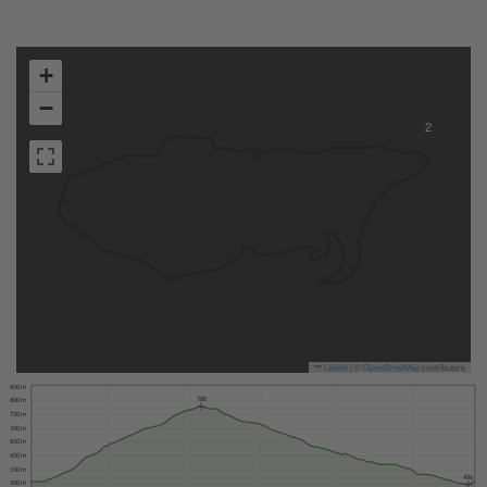
+
−
2
Leaflet
|
©
OpenStreetMap
contributors
850 m
780
800 m
750 m
700 m
650 m
600 m
550 m
496
500 m