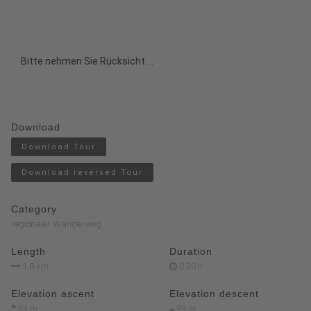
Bitte nehmen Sie Rücksicht ...
Download
Download Tour
Download reversed Tour
Category
regionaler Wanderweg
Length
Duration
1.8 km
0:30 h
Elevation ascent
Elevation descent
33 m
33 m