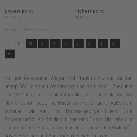
Lowest point
Highest point
460 m
492 m
Recommended seasons
J
F
M
A
M
J
J
A
S
O
N
D
Auf naturbelassenen Wegen und Pfaden umrunden wir den
knapp 500 m hohen Weddelberg und als kleiner Höhepunkt
erwartet uns der Hasenkammerblick, wo der Blick, wie der
Name schon sagt, ins Hasenkammertal geht. Außerdem
schauen wir weit ins Rothaargebirge hinein. Eine
Panoramatafel erklärt die umliegenden Berge. Hier oben ist
auch ein guter Platz, um gemütlich zu rasten. Ein Waldsofa
sowie Holztisch und Bank laden herzlich dazu ein.