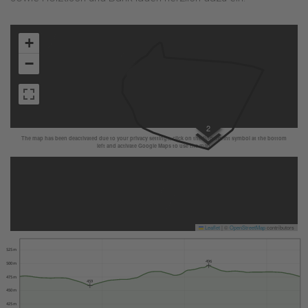
+
−
2
The map has been deactivated due to your privacy settings, click on the fingerprint symbol at the bottom
left and activate Google Maps to use the map.
Leaflet
|
©
OpenStreetMap
contributors
525 m
496
500 m
475 m
459
450 m
425 m