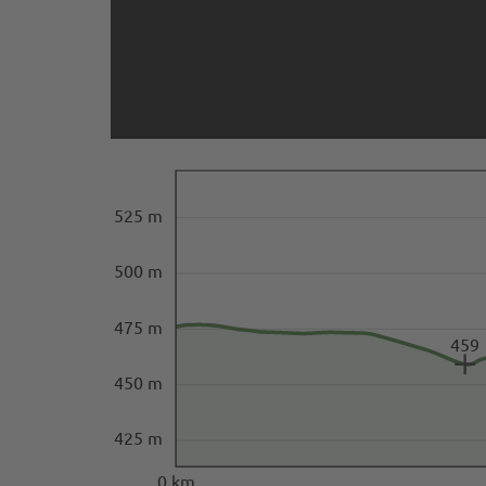
525 m
500 m
475 m
459
450 m
425 m
0 km