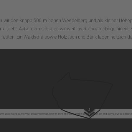
 wir den knapp 500 m hohen Weddelberg und als kleiner Höhep
al geht. Außerdem schauen wir weit ins Rothaargebirge hinein. 
u rasten. Ein Waldsofa sowie Holztisch und Bank laden herzlich da
2
en deactivated due to your privacy settings, click on the fingerprint symbol at the bottom left and activate Google Maps 