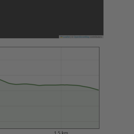
Leaflet
|
©
OpenStreetMap
contributors
1.5 km