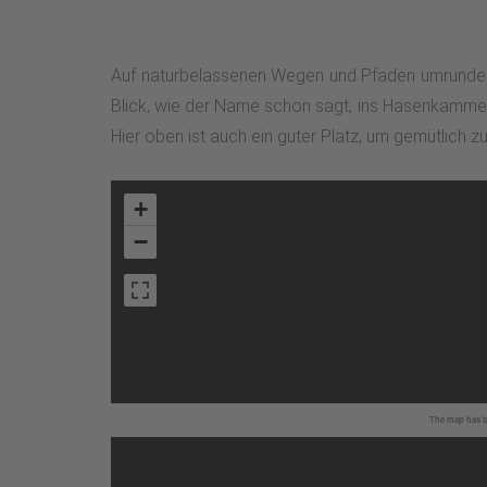
Auf naturbelassenen Wegen und Pfaden umrunden
Blick, wie der Name schon sagt, ins Hasenkammert
Hier oben ist auch ein guter Platz, um gemütlich z
+
−
The map has be