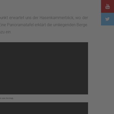
unkt erwartet uns der Hasenkammerblick, wo der
Eine Panoramatafel erklärt die umliegenden Berge.
zu ein.
to use the map.