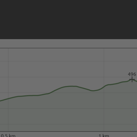
496
0.5 km
1 km