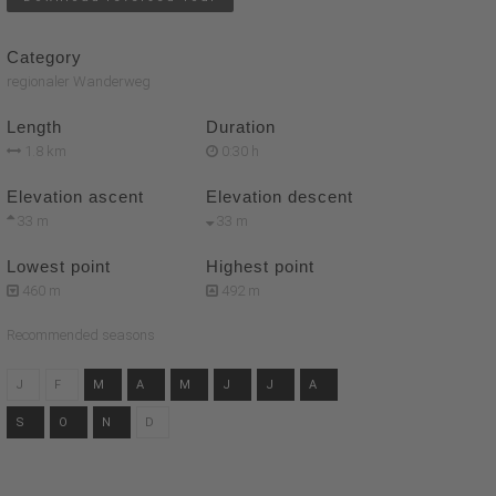
Category
regionaler Wanderweg
Length
Duration
1.8 km
0:30 h
Elevation ascent
Elevation descent
33 m
33 m
Lowest point
Highest point
460 m
492 m
Recommended seasons
J
F
M
A
M
J
J
A
S
O
N
D