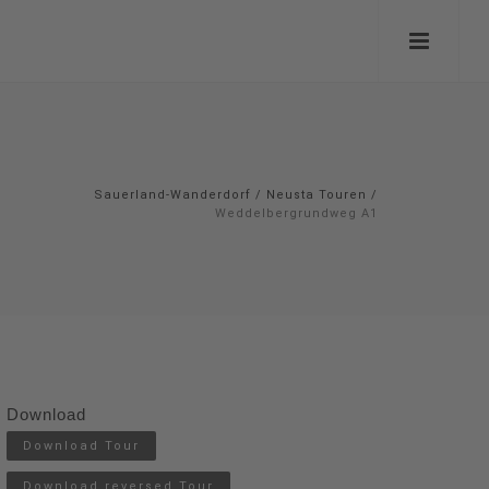
Sauerland-Wanderdorf
/
Neusta Touren
/
Weddelbergrundweg A1
Download
Download Tour
Download reversed Tour