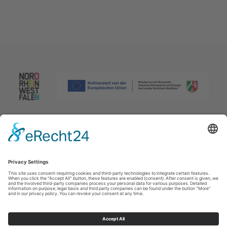
Afdruk
|
Privacybeleid
|
Verklaring van toegankelijkheid
|
Neem
contact met ons op
Johannes-Hummel-Weg 1
57392
Schmallenberg
T: +49 (0) 2974 96980
E: info@sauerland.com