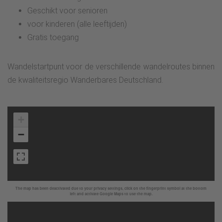
Geschikt voor senioren
voor kinderen (alle leeftijden)
Gratis toegang
Wandelstartpunt voor de verschillende wandelroutes binnen
de kwaliteitsregio Wanderbares Deutschland.
+
−
The map has been deactivated due to your privacy settings, click on the fingerprint symbol at the bottom
left and activate Google Maps to use the map.