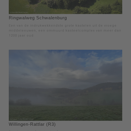
Ringwalweg Schwalenburg
Een van de indrukwekkendste grote kastelen uit de vroege
middeleeuwen, een ommuurd kasteelcomplex van meer dan
1200 jaar oud
Willingen-Rattlar (R3)