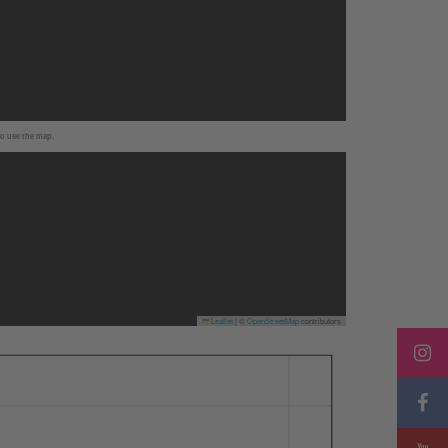
to use the map.
Leaflet
|
©
OpenStreetMap
contributors