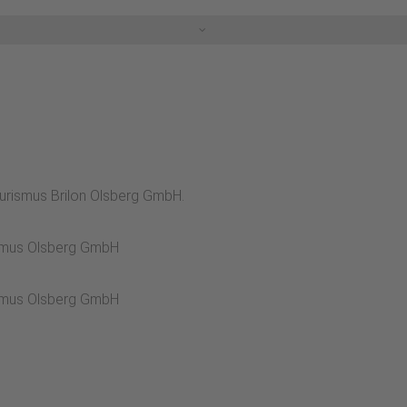
en de Wiedegge tot aan de 729 m hoge Ohlenberg. Let op het k
h trappelplaats, waar je je voeten kunt verfrissen volgens de
volg je de borden vanuit het dorp Helmeringhausen, door de "golf" 
ourismus Brilon Olsberg GmbH.
rismus Olsberg GmbH
rismus Olsberg GmbH