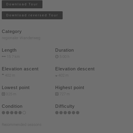
Download Tour
Download reversed Tour
Category
regionaler Wanderweg
Length
Duration
15.7 km
5:00 h
Elevation ascent
Elevation descent
402 m
402 m
Lowest point
Highest point
325 m
727 m
Condition
Difficulty
Recommended seasons