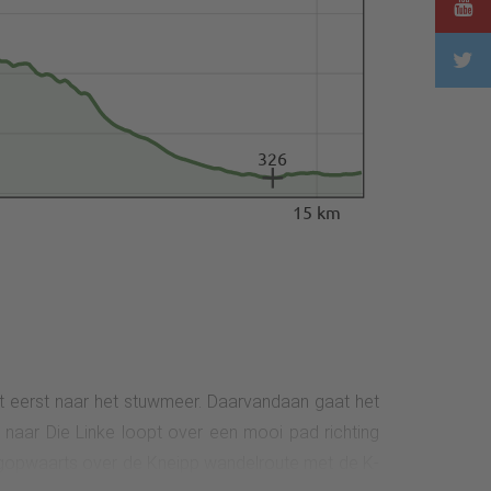
326
15 km
at eerst naar het stuwmeer. Daarvandaan gaat het
 naar Die Linke loopt over een mooi pad richting
bergopwaarts over de Kneipp wandelroute met de K-