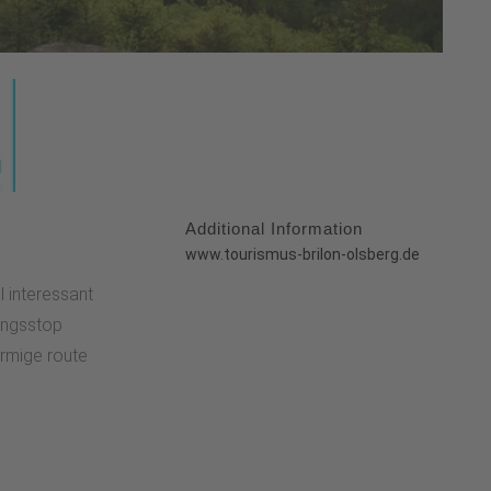
Additional Information
:
www.tourismus-brilon-olsberg.de
l interessant
singsstop
ormige route