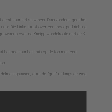
at eerst naar het stuwmeer. Daarvandaan gaat het
 naar Die Linke loopt over een mooi pad richting
bergopwaarts over de Kneipp wandelroute met de K-
 het pad naar het kruis op de top markeert.
ipp.
rp Helmeringhausen, door de "golf" of langs de weg