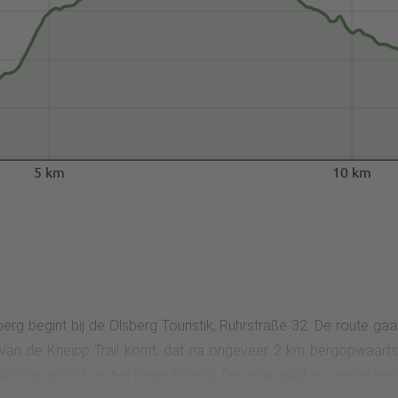
5 km
10 km
g begint bij de Olsberg Touristik, Ruhrstraße 32. De route ga
d van de Kneipp Trail komt, dat na ongeveer 2 km bergopwaarts
achtig uitzicht op het jonge Ruhrtal. De route gaat nu verder 