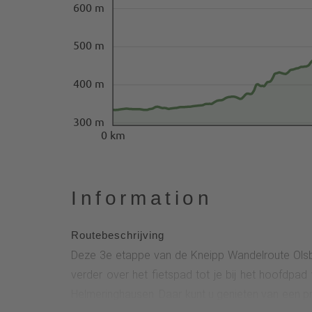
600 m
500 m
400 m
300 m
0 km
Information
Routebeschrijving
Deze 3e etappe van de Kneipp Wandelroute Olsber
verder over het fietspad tot je bij het hoofdpa
Helmeringhausen. Daar kunt u genieten van een pr