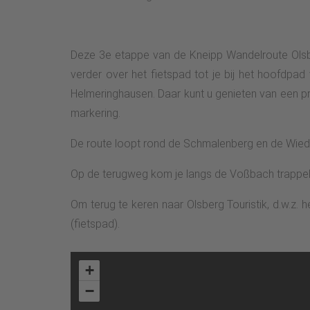
Deze 3e etappe van de Kneipp Wandelroute Olsber
verder over het fietspad tot je bij het hoofdpa
Helmeringhausen. Daar kunt u genieten van een pr
markering.
De route loopt rond de Schmalenberg en de Wiede
Op de terugweg kom je langs de Voßbach trappelpl
Om terug te keren naar Olsberg Touristik, d.w.z. 
(fietspad).
+
−