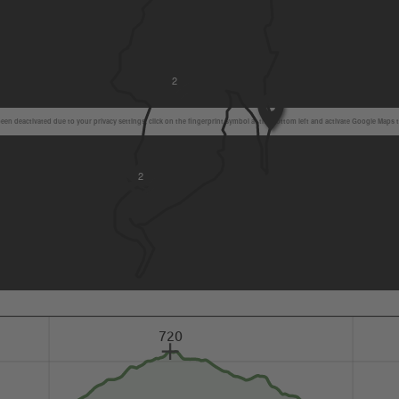
2
en deactivated due to your privacy settings, click on the fingerprint symbol at the bottom left and activate Google Maps 
2
720