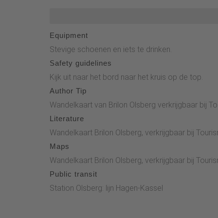
markering.De route loopt rond de Schmalenberg 
markeert.Op de terugweg kom je langs de Voßbac
Touristik, d.w.z. het startpunt van de wandeling, 
Equipment
Stevige schoenen en iets te drinken.
Safety guidelines
Kijk uit naar het bord naar het kruis op de top.
Author Tip
Wandelkaart van Brilon Olsberg verkrijgbaar bij T
Literature
Wandelkaart Brilon Olsberg, verkrijgbaar bij Tou
Maps
Wandelkaart Brilon Olsberg, verkrijgbaar bij Tou
Public transit
Station Olsberg: lijn Hagen-Kassel