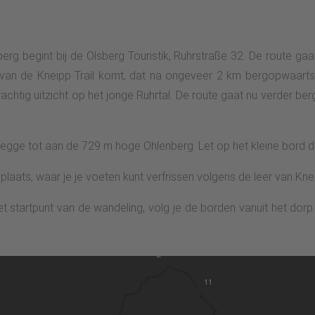
g begint bij de Olsberg Touristik, Ruhrstraße 32. De route ga
d van de Kneipp Trail komt, dat na ongeveer 2 km bergopwaarts
achtig uitzicht op het jonge Ruhrtal. De route gaat nu verder 
gge tot aan de 729 m hoge Ohlenberg. Let op het kleine bord dat
aats, waar je je voeten kunt verfrissen volgens de leer van Kne
het startpunt van de wandeling, volg je de borden vanuit het do
2
11