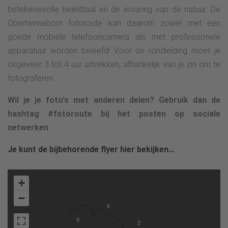
betekenisvolle beeldtaal en de ervaring van de natuur. De
Oberhenneborn fotoroute kan daarom zowel met een
goede mobiele telefooncamera als met professionele
apparatuur worden beleefd! Voor de rondleiding moet je
ongeveer 3 tot 4 uur uittrekken, afhankelijk van je zin om te
fotograferen.
Wil je je foto's met anderen delen? Gebruik dan de
hashtag #fotoroute bij het posten op sociale
netwerken
Je kunt de bijbehorende flyer hier bekijken...
+
−
6
9
2