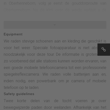
in Oberhenneborn, volg je eerst de gouddorproute van
Oberhenneborn. Na de klim over de weide verlaat u de
Golddorf-route (deze buigt af naar links) en slaat u rechtsaf
de OH3 op. Na ongeveer 50 meter bereik je de eerste halte
van de fotoroute. Volg nu de OH3 tot aan de "hoofdweg"
Equipment
(Hennetalstraße) in het dorp en sla dan Die Linke in. Na
We raden stevige schoenen aan en kleding die geschikt is
ongeveer 150 meter zie je de oude bakkerij aan de
voor het weer. Speciale fotoapparatuur is niet absoluut
rechterkant, halte 2 op de fotoroute.Steek vervolgens de
noodzakelijk voor deze tour. De informatie is grotendeels
houten brug over, passeer de stal van de boerderij en
zo voorbereid dat alle stations kunnen worden ervaren, van
Wenden rechtsaf de asfaltweg op. Na ongeveer 200 meter
een goede mobiele telefooncamera tot een professionele
sla je Die Linke in (richting de kerk) en volg je de weg in de
spiegelreflexcamera. We raden volle batterijen aan en,
richting van Wüllner's Landgasthof. Kort voor het
indien nodig, een powerbank om je camera of mobiele
landgasthof slaat u Die Linke in de straat "Zum Kreuz" in. Na
telefoon op te laden.
ongeveer 75 meter bereikt u de derde halte. Volg nu lange
Safety guidelines
tijd de gouddorproute van Oberhenneborn, aanvankelijk
Twee korte delen van de tocht voeren je over
bergopwaarts langs de kruisweg. Na ca. 350 meter buigt de
bewegwijzerde paden door weilanden. Afhankelijk van het
Golddorf-route naar links af en begint het bijen-natuurpad -