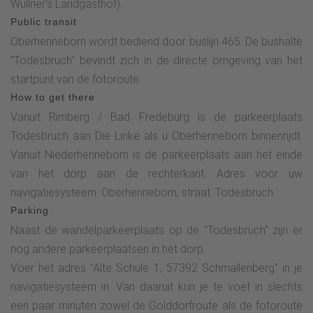
Wüllner's Landgasthof).
enkele meters bereikt u het station "Goldener Schnitt"
Public transit
(Gouden Sectie) en na nog eens 300 m het station
Oberhenneborn wordt bediend door buslijn 465. De bushalte
"Goldener Schnitt bei Landschaftsbildern". Volg de
"Todesbruch" bevindt zich in de directe omgeving van het
asfaltweg, die na een paar meter overgaat in een grindpad.
startpunt van de fotoroute.
Na het "bankje tussen de 3 berkenbomen" kom je al snel bij
How to get there
een keerpunt. Sla hier scherp linksaf en volg het pad tot je
Vanuit Rimberg / Bad Fredeburg is de parkeerplaats
bij het hoogtepunt van de fotoroute komt - het panoramisch
Todesbruch aan Die Linke als u Oberhenneborn binnenrijdt.
uitzicht "Am Homberg".Volg het pad en sla bij de volgende
Vanuit Niederhenneborn is de parkeerplaats aan het einde
splitsing linksaf de OR2 op. Na een korte afdaling vind je de
van het dorp aan de rechterkant. Adres voor uw
volgende fotografische uitdaging. Volg nu de wandelroute
navigatiesysteem: Oberhenneborn, straat: Todesbruch.
OR2 tot je bij de kapel in Oberrarbach weer een drukke weg
Parking
bereikt. Volg deze weg ca. 50 m naar rechts (let op het
Naast de wandelparkeerplaats op de "Todesbruch" zijn er
verkeer!) en sla dan weer rechtsaf het geasfalteerde
nog andere parkeerplaatsen in het dorp.
boerenpad op. Volg dit pad 1,5 km tot je bij de SGV-hut
Voer het adres "Alte Schule 1, 57392 Schmallenberg" in je
"Eulennest" komt. Het volgende fotostation bevindt zich bij
navigatiesysteem in. Van daaruit kun je te voet in slechts
de beek onder de SGV-hut, waar een duidelijk zichtbaar pad
een paar minuten zowel de Golddorfroute als de fotoroute
naartoe leidt. Na dit station keer je terug naar de SGV-hut en