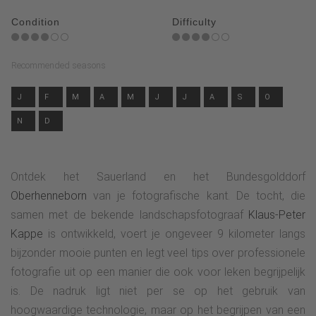
Condition
Difficulty
Recommended seasons
J
F
M
A
M
J
J
A
S
O
N
D
Ontdek het Sauerland en het Bundesgolddorf
Oberhenneborn
van je fotografische kant. De tocht, die
samen met de bekende landschapsfotograaf
Klaus-Peter
Kappe
is ontwikkeld, voert je ongeveer 9 kilometer langs
bijzonder mooie punten en legt veel tips over professionele
fotografie uit op een manier die ook voor leken begrijpelijk
is. De nadruk ligt niet per se op het gebruik van
hoogwaardige technologie, maar op het begrijpen van een