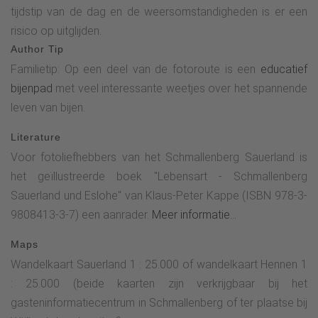
tijdstip van de dag en de weersomstandigheden is er een
je blijft de Golddorf-route volgen en bereikt na nog eens
risico op uitglijden.
200 meter het volgende fotopunt. Als je het bord voor de
Author Tip
Golddorf-route volgt, buigt het pad na korte tijd naar rechts
Familietip: Op een deel van de fotoroute is een
educatief
af en gaat een kleine klim over de weide omhoog.
bijenpad
met veel interessante weetjes over het spannende
Bovenaan vind je aan de rechterkant de vijfde halte van de
leven van bijen.
fotoroute. Blijf nu de gouden "G" volgen en passeer de
Kreuzkapelle (overdag geopend).Na een verdere stijging
Literature
langs de asfaltweg (die aan het einde overgaat in een
Voor fotoliefhebbers van het Schmallenberg Sauerland is
grindpad), bereik je al snel de volgende stop op de
het geïllustreerde boek "Lebensart - Schmallenberg
fotoroute - het "selfie point". Nadat je dit punt hebt bereikt,
Sauerland und Eslohe" van Klaus-Peter Kappe (ISBN 978-3-
loop je ongeveer 15 meter terug langs het pad en ga je
9808413-3-7) een aanrader.
Meer informatie...
verder langs de Golddorf-route tussen de twee velden tot je
Maps
een oude schuur ziet. Loop erheen en verlaat de
Wandelkaart Sauerland 1 : 25.000 of wandelkaart Hennen 1
Golddorfroute weer. Onmiddellijk na de schuur kom je bij
: 25.000 (beide kaarten zijn verkrijgbaar bij het
een landweg en Wenden je Die Linke. Na ongeveer 50 meter
gasteninformatiecentrum in Schmallenberg of ter plaatse bij
ga je weer rechtsaf en vervolg je de geasfalteerde weg. Na