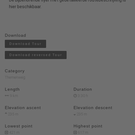
hier
beschikbaar.
Download
Download Tour
Download reversed Tour
Category
Themenweg
Length
Duration
9 km
3:30 h
Elevation ascent
Elevation descent
235 m
235 m
Lowest point
Highest point
421 m
617 m