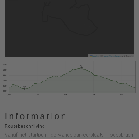
Leaflet
|
©
OpenStreetMap
contributors
650 m
627
600 m
550 m
500 m
450 m
423
400 m
0 km
2 km
4 km
6 km
8 km
Information
Routebeschrijving
Vanaf het startpunt, de wandelparkeerplaats "Todesbruch"