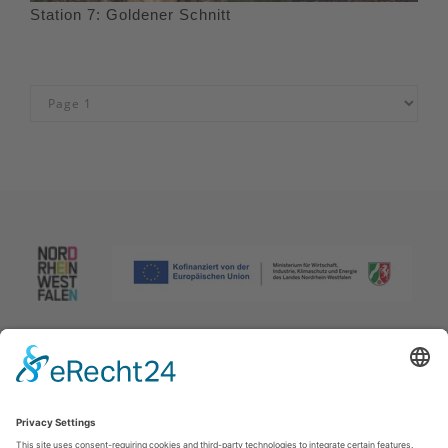
Station 7: Goldener Schnitt
Afdruk
|
Privacybeleid
|
Verklaring van toegankelijkheid
|
Neem