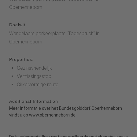
Oberhenneborn
Doelwit
Wandelaars parkeerplaats "Todesbruch" in
Oberhenneborn
Properties:
Gezinsvriendelijk
Verfrissingsstop
Cirkelvormige route
Additional Information
Meer informatie over het Bundesgolddorf Oberhenneborn
vindt u op
www.oberhenneborn.de.
De bijbehorende flyer met gedetailleerde routebeschrijving is