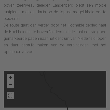
boven zeeniveau gelegen Langenberg biedt een mooie
rustplaats met een kruis op de top de mogelijkheid om te
pauzeren.
De route gaat dan verder door het Hocheide-gebied naar
de Hochheidehütte boven Niedersfeld. Je kunt dan via goed
gemarkeerde paden naar het centrum van Niederfeld lopen
en daar gebruik maken van de verbindingen met het
openbaar vervoer.
+
−