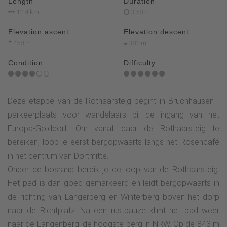
Length
Duration
12.4 km
3:58 h
Elevation ascent
Elevation descent
458 m
382 m
Condition
Difficulty
Deze etappe van de Rothaarsteig begint in Bruchhausen -
parkeerplaats voor wandelaars bij de ingang van het
Europa-Golddorf. Om vanaf daar de Rothaarsteig te
bereiken, loop je eerst bergopwaarts langs het Rosencafé
in het centrum van Dortmitte.
Onder de bosrand bereik je de loop van de Rothaarsteig.
Het pad is dan goed gemarkeerd en leidt bergopwaarts in
de richting van Langerberg en Winterberg boven het dorp
naar de Richtplatz. Na een rustpauze klimt het pad weer
naar de Langenberg, de hoogste berg in NRW. Op de 843 m