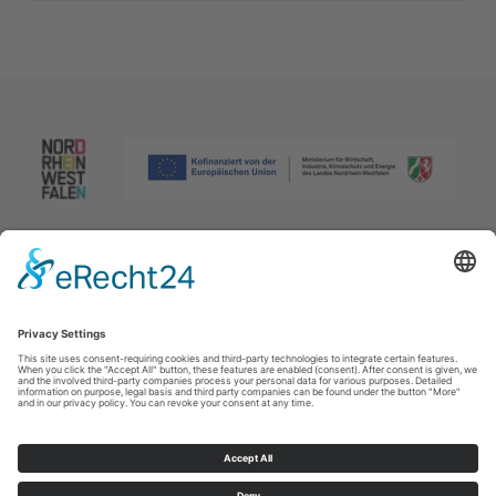
Afdruk
|
Privacybeleid
|
Verklaring van toegankelijkheid
|
Neem
contact met ons op
Johannes-Hummel-Weg 1
57392
Schmallenberg
T: +49 (0) 2974 96980
E: info@sauerland.com