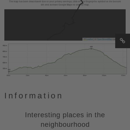
The map has been deactivated due to your privacy settings, click on the fingerprint symbol at the bottom
left and activate Google Maps to use the map.
Leaflet
|
©
OpenStreetMap
contributors
900 m
848
800 m
700 m
600 m
500 m
445
0 km
2 km
4 km
6 km
8 km
10 km
12 km
Information
Interesting places in the
neighbourhood