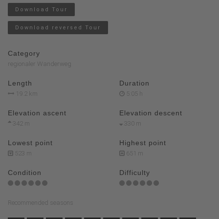
Download Tour
Download reversed Tour
Category
regionaler Wanderweg
Length
Duration
19.2 km
5:05 h
Elevation ascent
Elevation descent
342 m
330 m
Lowest point
Highest point
523 m
651 m
Condition
Difficulty
Recommended seasons