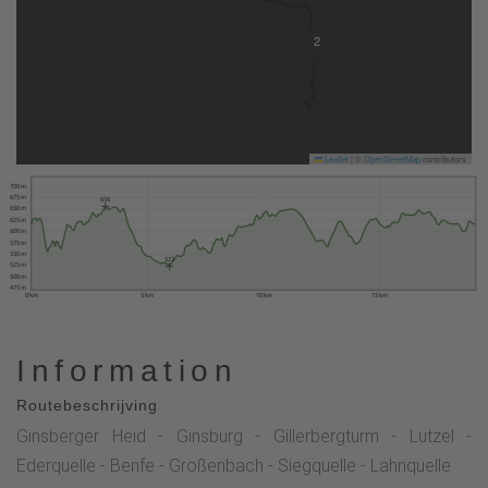
2
Leaflet
|
©
OpenStreetMap
contributors
700 m
675 m
656
650 m
625 m
600 m
575 m
550 m
523
525 m
500 m
475 m
0 km
5 km
10 km
15 km
Information
Routebeschrijving
Ginsberger Heid - Ginsburg - Gillerbergturm - Lützel -
Ederquelle - Benfe - Großenbach - Siegquelle - Lahnquelle