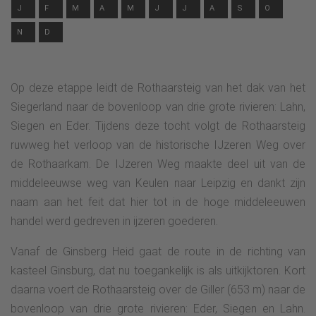
J
F
M
A
M
J
J
A
S
O
N
D
Op deze etappe leidt de Rothaarsteig van het dak van het
Siegerland naar de bovenloop van drie grote rivieren: Lahn,
Siegen en Eder. Tijdens deze tocht volgt de Rothaarsteig
ruwweg het verloop van de historische IJzeren Weg over
de Rothaarkam. De IJzeren Weg maakte deel uit van de
middeleeuwse weg van Keulen naar Leipzig en dankt zijn
naam aan het feit dat hier tot in de hoge middeleeuwen
handel werd gedreven in ijzeren goederen.
Vanaf de Ginsberg Heid gaat de route in de richting van
kasteel Ginsburg, dat nu toegankelijk is als uitkijktoren. Kort
daarna voert de Rothaarsteig over de Giller (653 m) naar de
bovenloop van drie grote rivieren: Eder, Siegen en Lahn.