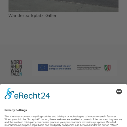
Wanderparkplatz Giller
Afdruk
|
Privacybeleid
|
Verklaring van toegankelijkheid
|
Neem
contact met ons op