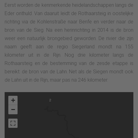
Eerst worden de kenmerkende heidelandschappen langs de
Eder onthuld. Van daaruit leidt de Rothaarsteig in oostelijke
richting via de Kohlenstraße naar Benfe en verder naar de
bron van de Sieg. Na een herinrichting in 2014 is de bron
weer een natuurlijk brongebied geworden. De rivier die zijn
naam geeft aan de regio Siegerland mondt na 155
kilometer uit in de Rijn. Nog drie kilometer langs de
Rothaarsteig en de bestemming van de zesde etappe is
bereikt: de bron van de Lahn. Net als de Siegen mondt ook
de Lahn uit in de Rijn, maar pas na 246 kilometer.
+
2
−