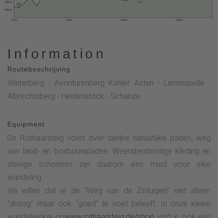
700 m
669
650 m
0 km
5 km
10 km
15 km
Information
Routebeschrijving
Winterberg - Avonturenberg Kahler Asten - Lennequelle -
Albrechtsberg - Heidenstock - Schanze
Equipment
De Rothaarsteig voert over talrijke natuurlijke paden, weg
van land- en bosbouwpaden. Weersbestendige kleding en
stevige schoenen zijn daarom een must voor elke
wandeling.
Wij willen dat je de "Weg van de Zintuigen" niet alleen
"droog" maar ook "goed" te voet beleeft. In onze kleine
wandelwinkel op
www.rothaarsteig.de/shop
vind je ook een