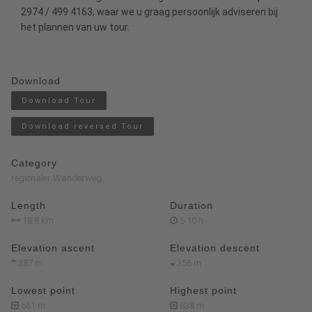
2974 / 499 4163, waar we u graag persoonlijk adviseren bij
het plannen van uw tour.
Download
Download Tour
Download reversed Tour
Category
regionaler Wanderweg
Length
Duration
18.8 km
5:10 h
Elevation ascent
Elevation descent
387 m
356 m
Lowest point
Highest point
661 m
838 m