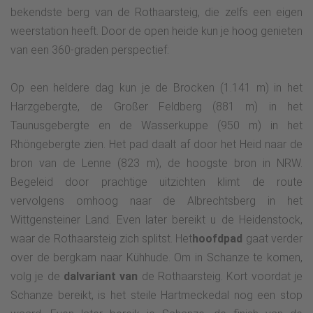
bekendste berg van de Rothaarsteig, die zelfs een eigen
weerstation heeft. Door de open heide kun je hoog genieten
van een 360-graden perspectief:
Op een heldere dag kun je de Brocken (1.141 m) in het
Harzgebergte, de Großer Feldberg (881 m) in het
Taunusgebergte en de Wasserkuppe (950 m) in het
Rhöngebergte zien. Het pad daalt af door het Heid naar de
bron van de Lenne (823 m), de hoogste bron in NRW.
Begeleid door prachtige uitzichten klimt de route
vervolgens omhoog naar de Albrechtsberg in het
Wittgensteiner Land. Even later bereikt u de Heidenstock,
waar de Rothaarsteig zich splitst. Het
hoofdpad
gaat verder
over de bergkam naar Kühhude. Om in Schanze te komen,
volg je de
dalvariant van
de Rothaarsteig. Kort voordat je
Schanze bereikt, is het steile Hartmeckedal nog een stop