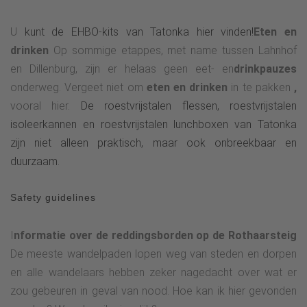
U
kunt de EHBO-kits van Tatonka hier vinden!
Eten en
drinken
Op sommige etappes, met name tussen Lahnhof
en Dillenburg, zijn er helaas geen eet- en
drinkpauzes
onderweg. Vergeet niet om
eten en drinken
in te pakken
,
vooral hier.
De roestvrijstalen flessen, roestvrijstalen
isoleerkannen en roestvrijstalen lunchboxen van Tatonka
zijn niet alleen praktisch, maar ook onbreekbaar en
duurzaam.
Safety guidelines
I
nformatie over de reddingsborden op de Rothaarsteig
De meeste wandelpaden lopen weg van steden en dorpen
en alle wandelaars hebben zeker nagedacht over wat er
zou gebeuren in geval van nood. Hoe kan ik hier gevonden