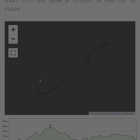
waard. Even later bereik je Schanze, de finish van de
etappe.
+
−
6
Leaflet
|
©
OpenStreetMap
contributors
900 m
843
850 m
800 m
750 m