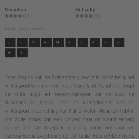
Condition
Difficulty
Recommended seasons
J
F
M
A
M
J
J
A
S
O
N
D
Deze etappe van de Rothaarsteig begint in Winterberg, het
wintersportcentrum in de regio Sauerland. Vanaf hier loopt
de route langs het herkenningsteken van de stad, de
skischans St. Georg, door de kerngebieden van de
wintersport in de richting van Kahler Asten. Als je zin hebt in
wat actie, maak dan een omweg naar de avonturenberg
Kappe met zijn bikepark, klimbos, zomerrodelbaan en
panoramische avonturenbrug. De Kahler Asten (842 m) is de