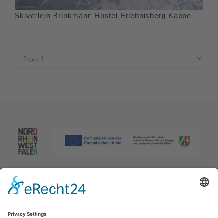
Skiverleih Brinkmann Hostel Erlebnisberg Kappe