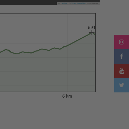
Leaflet
|
©
OpenStreetMap
contributors
691
6 km