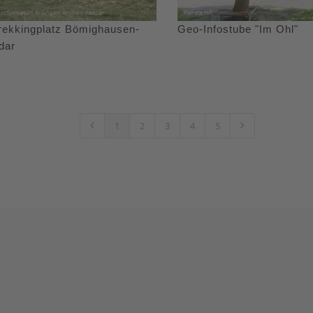
rekkingplatz Bömighausen-
Geo-Infostube "Im Ohl"
dar
1
2
3
4
5