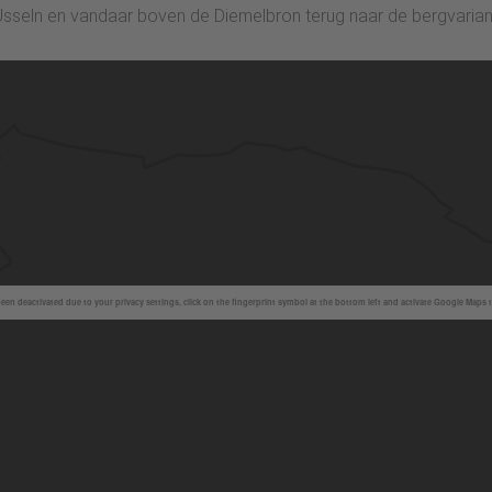
Usseln en vandaar boven de Diemelbron terug naar de bergvarian
en deactivated due to your privacy settings, click on the fingerprint symbol at the bottom left and activate Google Maps 