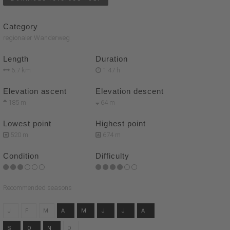
Category
regionaler Wanderweg
Length
Duration
6.7 km
1:47 h
Elevation ascent
Elevation descent
185 m
64 m
Lowest point
Highest point
520 m
674 m
Condition
Difficulty
Recommended seasons
J
F
M
A
M
J
J
A
S
O
N
D