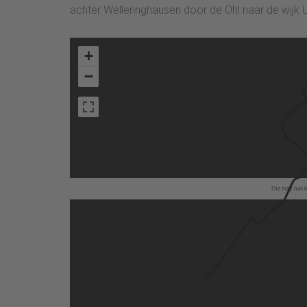
achter Welleringhausen door de Ohl naar de wijk 
+
−
The map has be