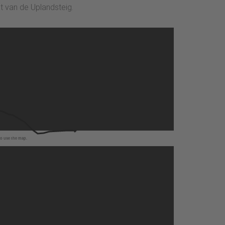
t van de Uplandsteig.
to use the map.