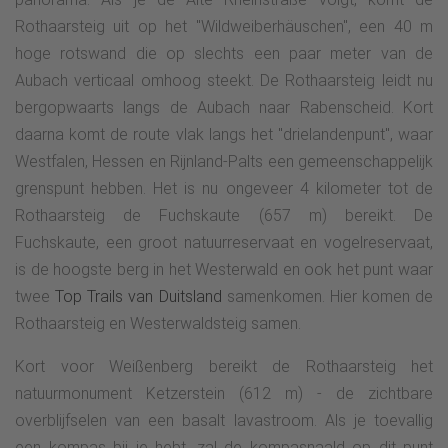
Rothaarsteig uit op het "Wildweiberhäuschen", een 40 m
hoge rotswand die op slechts een paar meter van de
Aubach verticaal omhoog steekt. De Rothaarsteig leidt nu
bergopwaarts langs de Aubach naar Rabenscheid. Kort
daarna komt de route vlak langs het "drielandenpunt", waar
Westfalen, Hessen en Rijnland-Palts een gemeenschappelijk
grenspunt hebben. Het is nu ongeveer 4 kilometer tot de
Rothaarsteig de Fuchskaute (657 m) bereikt. De
Fuchskaute, een groot natuurreservaat en vogelreservaat,
is de hoogste berg in het Westerwald en ook het punt waar
twee
Top Trails van Duitsland
samenkomen. Hier komen de
Rothaarsteig en Westerwaldsteig samen.
Kort voor Weißenberg bereikt de Rothaarsteig het
natuurmonument Ketzerstein (612 m) - de zichtbare
overblijfselen van een basalt lavastroom. Als je toevallig
een kompas bij je hebt, zal de kompasnaald op dit punt