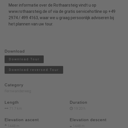
Meer informatie over de Rothaarsteig vindt u op
www.rothaarsteig.de
of via de gratis servicehotline op +49
2974 / 499 4163, waar we u graag persoonlijk adviseren bij
het plannen van uw tour.
Download
Download Tour
Download reversed Tour
Category
Fernwanderweg
Length
Duration
71.7 km
19:20 h
Elevation ascent
Elevation descent
1448 m
1448 m