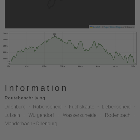
Leaflet
|
©
OpenStreetMap
contributors
700 m
658
600 m
500 m
400 m
300 m
228
0 km
10 km
20 km
30 km
40 km
50 km
60 km
70 km
Information
Routebeschrijving
Dillenburg - Rabenscheid - Fuchskaute - Liebenscheid -
Lützeln - Würgendorf - Wasserscheide - Rodenbach -
Manderbach - Dillenburg