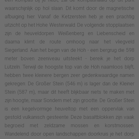
waarschijnlijk op hol slaan. Dit komt door de magnetische
afbuiging hier. Vanaf de Ketzerstein heb je een prachtig
uitzicht op het Hohe Westerwald. De volgende stopplaatsen
zijn de heuveldorpen Weißenberg en Liebenscheid en
daarna klimt de route omhoog naar het vliegveld
Siegerland. Aan het begin van de Höh - een bergrug die 598
meter boven zeeniveau uitsteekt - bereik je het dorp
Lützeln. Terwijl de hoogste top van de Höh naamloos blijft,
hebben twee kleinere bergen zeer gedenkwaardige namen
gekregen: De Großer Stein (546 m) is lager dan de Kleiner
Stein (587 m), maar dit heeft blijkbaar niets te maken met
zijn hoogte, maar Sondern met zijn grootte. De Großer Stein
is een kegelvormige heuveltop met een oppervlak van
gestold vulkanisch gesteente. Deze basaltblokken zijn vaak
begroeid met zeldzame mossen en korstmossen.
Wandelend door open landschappen doorkruis je het dorp