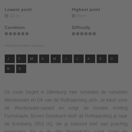
Lowest point
Highest point
223 m
656 m
Condition
Difficulty
Recommended seasons
J
F
M
A
M
J
J
A
S
O
N
D
De route begint in Dillenburg. Hier scheiden de varianten
Westerwald en Dill van de Rothaarsteig zich. Je kiest voor
de Westerwald-variant en volgt de borden richting
Fuchskaute. Boven Donsbach leidt de Rothaarsteig je naar
de Kornberg (453 m), die je beloont met een prachtig
panorama. Als je de Alte Rheinstraße volgt, komt de