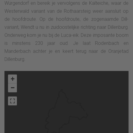
Würgendorf en bereik je vervolgens de Kalteiche, waar de
Westerwald variant van de Rothaarsteig weer aansluit op
de hoofdroute. Op de hoofdroute, de zogenaamde Dill-
variant, Wendt u nu in zuidoostelijke richting naar Dillenburg.
Onderweg kom je nu bij de Luca-eik. Deze imposante boom
is minstens 230 jaar oud. Je laat Rodenbach en
Manderbach achter je en keert terug naar de Oranjetad
Dillenburg.
+
−