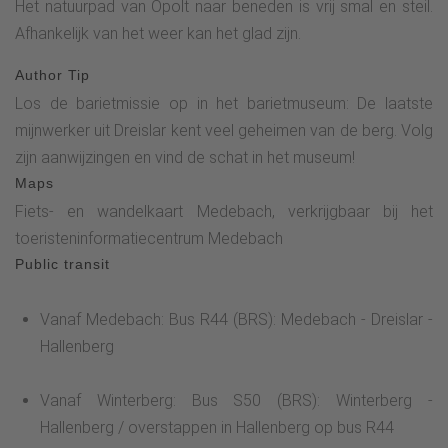
Het natuurpad van Opolt naar beneden is vrij smal en steil.
stations tegen. Na ongeveer 1,4 kilometer wijst de groene
Afhankelijk van het weer kan het glad zijn.
pijl ons naar rechts en bij de volgende splitsing weer naar
rechts (nog steeds D5). Uiteindelijk bereiken we de Opolt
Author Tip
met een prachtig uitzicht via een natuurlijk pad dat ons ook
Los de barietmissie op in het barietmuseum: De laatste
door het bos leidt. Het negende vogelbelevingsstation
mijnwerker uit Dreislar kent veel geheimen van de berg. Volg
bevindt zich bij het kruis op de top. We dalen nu af via een
zijn aanwijzingen en vind de schat in het museum!
vrij steil, ongerept paadje naar de Schwinkelweg. De groene
Maps
pijl wijst ons de weg terug naar het centrum van het dorp,
Fiets- en wandelkaart Medebach, verkrijgbaar bij het
waar de laatste stop bij de kleine kruidentuin op het
toeristeninformatiecentrum Medebach
dorpsplein is. Aan het einde kunnen de kinderen rondrennen
Public transit
in de speeltuin.
Vanaf Medebach: Bus R44 (BRS): Medebach - Dreislar -
Hallenberg
Vanaf Winterberg: Bus S50 (BRS): Winterberg -
Hallenberg / overstappen in Hallenberg op bus R44