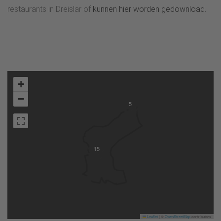
restaurants in Dreislar of
kunnen hier worden gedownload.
+
−
5
15
Leaflet
|
©
OpenStreetMap
contributors