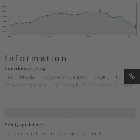
475 m
450
450 m
425 m
400 m
372
375 m
350 m
0 km
1 km
2 km
3 km
Information
Routebeschrijving
Het Dreislar vogelavonturenpad begint bij het
Schwerspatmusum, Am Scheidt 2. De route is overal
gemarkeerd met een groene pijl.Vanaf het museum lopen
we langs de begraafplaats, langs het natuurlijke
'Doornroosje-pad' naar de rustplaats Schwinkel wellness,
waar we het eerste avonturenstation bereiken. Na het
Safety guidelines
verlaten van de rustplaats volgen we de groene pijl op de
De route is niet geschikt voor kinderwagens!
D5 wandelroute en kort daarna komen we nog meer