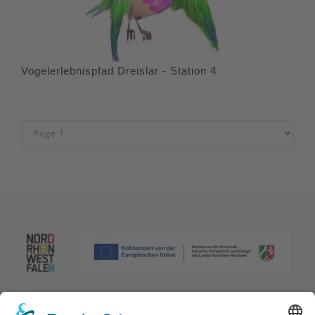
Vogelerlebnispfad Dreislar - Station 4