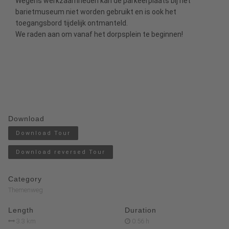
Wegens werkzaamheden kan de parkeerplaats bij het
barietmuseum niet worden gebruikt en is ook het
toegangsbord tijdelijk ontmanteld.
We raden aan om vanaf het dorpsplein te beginnen!
Download
Download Tour
Download reversed Tour
Category
Themenweg
Length
Duration
3.3 km
0:56 h