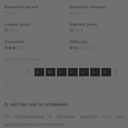
Elevation ascent
Elevation descent
76 m
76 m
Lowest point
Highest point
373 m
450 m
Condition
Difficulty
Recommended seasons
J
F
M
A
M
J
J
A
S
O
N
D
Er valt hier veel te ontdekken!
De rondwandeling is bijzonder geschikt voor een
gezinswandeling met kinderen.