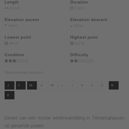
Length
Duration
4.5 km
1:00 h
Elevation ascent
Elevation descent
169 m
169 m
Lowest point
Highest point
491 m
627 m
Condition
Difficulty
Recommended seasons
J
F
M
A
M
J
J
A
S
O
N
D
Geniet van een mooie winterwandeling in Titmaringhausen
op geruimde paden.