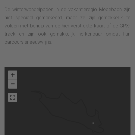
De winterwandelpaden in de vakantieregio Medebach zijn
niet speciaal gemarkeerd, maar ze zijn gemakkelijk te
volgen met behulp van de hier verstrekte kaart of de GPX-
track en zijn ook gemakkelijk herkenbaar omdat hun
parcours sneeuwvrij is.
+
−
3