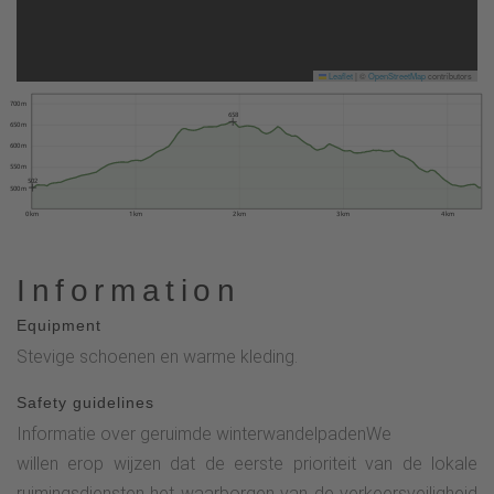
Leaflet
|
©
OpenStreetMap
contributors
700 m
658
650 m
600 m
550 m
502
500 m
0 km
1 km
2 km
3 km
4 km
Information
Equipment
Stevige schoenen en warme kleding.
Safety guidelines
Informatie over geruimde winterwandelpadenWe
willen erop wijzen dat de eerste prioriteit van de lokale
ruimingsdiensten het waarborgen van de verkeersveiligheid