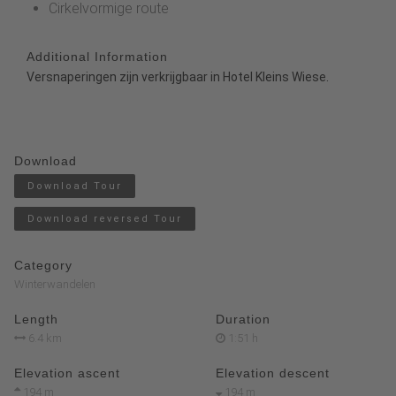
Cirkelvormige route
Additional Information
Versnaperingen zijn verkrijgbaar in Hotel Kleins Wiese.
Download
Download Tour
Download reversed Tour
Category
Winterwandelen
Length
Duration
6.4 km
1:51 h
Elevation ascent
Elevation descent
194 m
194 m