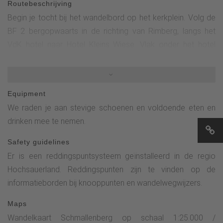
Routebeschrijving
Begin je tocht bij het wandelbord op het kerkplein. Volg de
BF 2 bergopwaarts in de richting van Rimberg, langs het
VdK hotel naar Hotel Kleins Wiese. Vlak onder het hotel
verlaat je de BF2 en loop je linksaf naar de landweg (er is
een bushalte tegenover). Loop nu ongeveer 100 meter
langs de weg en steek de weg over. Volg vanaf daar het
Equipment
wandelbord "Zugangsweg zum Sauerland Höhenflug" (witte
We raden je aan stevige schoenen en voldoende eten en
H op een zwarte achtergrond) naar het Schützenkreuz.Ga
drinken mee te nemen.
vanaf daar rechtdoor, volg de omleiding van de Höhenflug
en BF 4 in de richting van Bad Fredeburg. Op het kruispunt
Safety guidelines
bij het Altes Forsthaus slaat u Die Linke af en volgt u de BF4
Er is een reddingspuntsysteem geïnstalleerd in de regio
bergafwaarts terug naar het kerkplein.
Hochsauerland. Reddingspunten zijn te vinden op de
informatieborden bij knooppunten en wandelwegwijzers.
Maps
Wandelkaart Schmallenberg op schaal 1:25.000 /