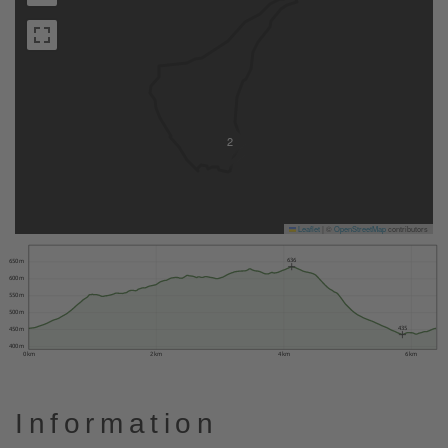
2
Leaflet
|
©
OpenStreetMap
contributors
636
650 m
600 m
550 m
500 m
435
450 m
400 m
0 km
2 km
4 km
6 km
Information