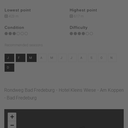
Lowest point
Highest point
423 m
617 m
Condition
Difficulty
Recommended seasons
J
F
M
A
M
J
J
A
S
O
N
D
Rondweg Bad Fredeburg - Hotel Kleins Wiese - Am Koppen
- Bad Fredeburg
+
−