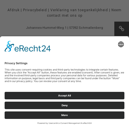
Afdruk
|
Privacybeleid
|
Verklaring van toegankelijkheid
|
Neem
contact met ons op
Johannes-Hummel-Weg 1
57392
Schmallenberg
T: +49 (0) 2974 96980
E: info@sauerland.com
Cookie-Einstellungen