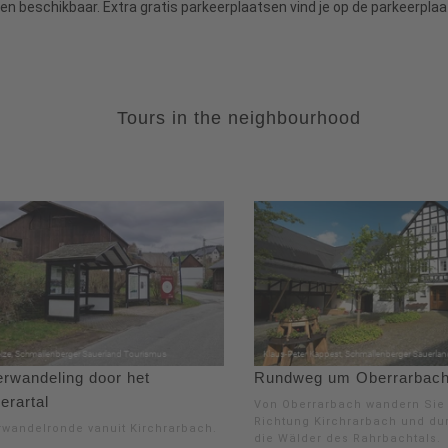
en beschikbaar. Extra gratis parkeerplaatsen vind je op de parkeerpla
Tours in the neighbourhood
erwandeling door het
Rundweg um Oberrarbac
erartal
Von Oberrarbach wandern Sie 
Richtung Kirchrarbach und d
rwandelronde vanuit Kirchrarbach.
die Wälder des Rahrbachtals.