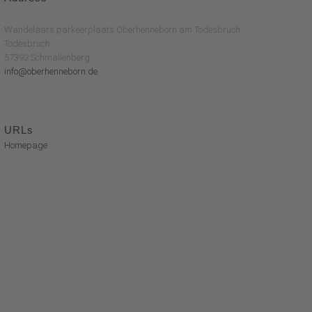
Wandelaars parkeerplaats Oberhenneborn am Todesbruch
Todesbruch
57392 Schmallenberg
info@oberhenneborn.de
URLs
Homepage