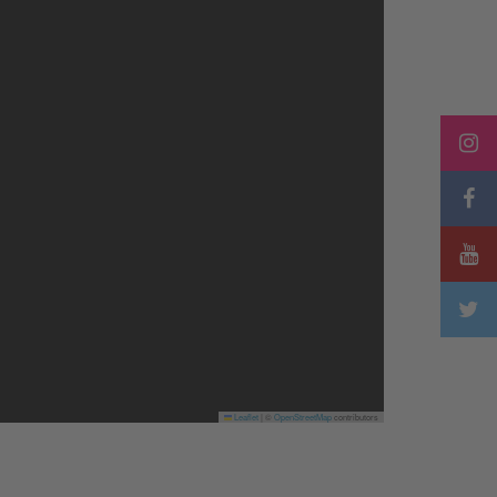
Leaflet
|
©
OpenStreetMap
contributors