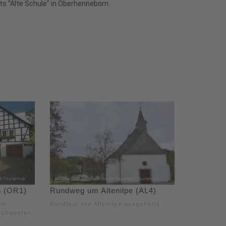
ats "Alte Schule" in Oberhenneborn.
h (OR1)
Rundweg um Altenilpe (AL4)
in
Rundtour von Altenilpe ausgehend.
urchqueren