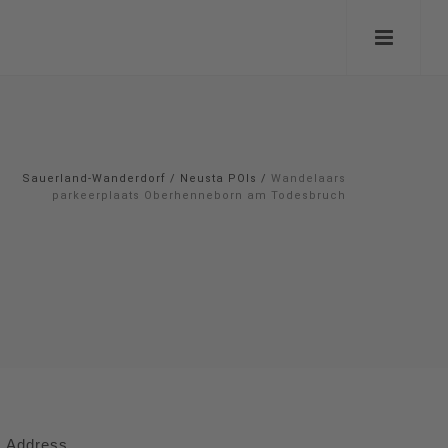
Sauerland-Wanderdorf
/
Neusta POIs
/
Wandelaars
parkeerplaats Oberhenneborn am Todesbruch
Address