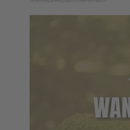
De wandelparkeerplaats in Oberhenneborn.