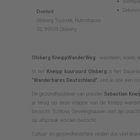
Verfris
Cirkelv
Doelwit
Olsberg Touristik, Ruhrstrasse
32, 59939 Olsberg
Olsberg KneippWanderWeg
- wandelen, water, w
In het
Kneipp kuuroord Olsberg
in het Sauerl
"Wanderbares Deutschland"
, vind je ook een na
De gezondheidsleer van priester
Sebastian Knei
je terug op deze etappe van de Kneipp-wandelr
bezocht. Schloss Gevelinghausen met zijn prach
op afspraak worden bezocht.
Cultuur- en gezondheidsfans vinden dus veel leu