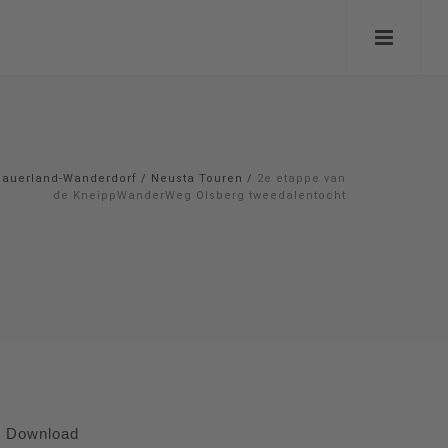
Sauerland-Wanderdorf
/
Neusta Touren
/
2e etappe van
de KneippWanderWeg Olsberg tweedalentocht
Download