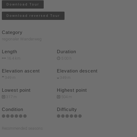
Download Tour
Download reversed Tour
Category
regionaler Wanderweg
Length
Duration
16.4 km
5:00 h
Elevation ascent
Elevation descent
349 m
349 m
Lowest point
Highest point
317 m
504 m
Condition
Difficulty
Recommended seasons