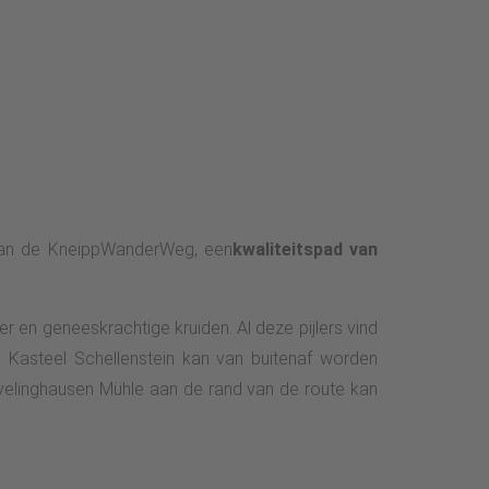
 van de KneippWanderWeg, een
kwaliteitspad van
r en geneeskrachtige kruiden. Al deze pijlers vind
 Kasteel Schellenstein kan van buitenaf worden
velinghausen Mühle aan de rand van de route kan