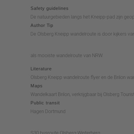
Safety guidelines
De natuurgebieden langs het Kneipp-pad zijn geop
Author Tip
De Olsberg Kneipp wandelroute is door kijkers 
als mooiste wandelroute van NRW.
Literature
Olsberg Kneipp wandelroute flyer en de Brilon wand
Maps
Wandelkaart Brilon, verkrijgbaar bij Olsberg Touris
Public transit
Hagen Dortmund
S30 busroute Olsberg-Winterberg