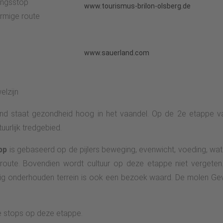
singsstop
www.tourismus-brilon-olsberg.de
ormige route
www.sauerland.com
elzijn
and staat gezondheid hoog in het vaandel. Op de 2e etappe
tuurlijk tredgebied.
pp
is gebaseerd op de pijlers beweging, evenwicht, voeding, wate
oute. Bovendien wordt cultuur op deze etappe niet vergeten.
tig onderhouden terrein is ook een bezoek waard. De molen Ge
ke stops op deze etappe.