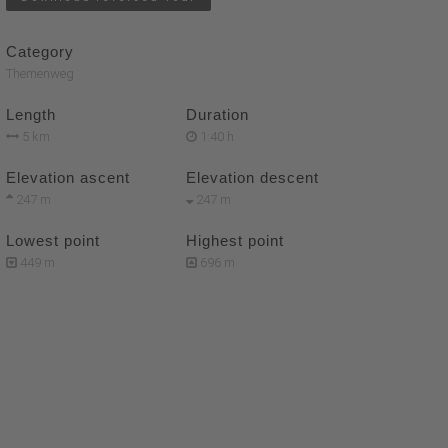
Category
Themenweg
Length
Duration
5 km
1:40 h
Elevation ascent
Elevation descent
247 m
247 m
Lowest point
Highest point
449 m
696 m