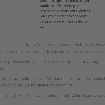
veel meer tips en informatie over
wandelen in Winterberg en
Hallenberg, evenals een overzicht
van bijzonder
wandelvriendelijke
bedrijven
waar u in goede handen
bent.
heen, en het bos in het bijzonder, als een symbool van duurzaa
oms ook binnen een zeer korte tijdspanne: droogte, schorskevers,
eze processen te volgen. Het richt zich op onze omgeving in he
gen.
 Heidekopf-tocht, die over 4,5 kilometer van de natuurparksc
e moet ongeveer 260 hoogtemeters overwinnen.
 Kammweg (3,5 km, 115 hoogtemeters) of het 1,5 km lange school