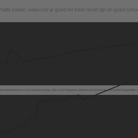
smalle paden, waarvoor je goed ter been moet zijn en goed scho
en deactivated due to your privacy settings, click on the fingerprint symbol at the bottom left and activate Google Maps 