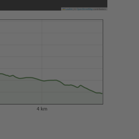
Leaflet
|
©
OpenStreetMap
contributors
4 km