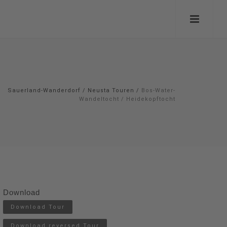
Sauerland-Wanderdorf
/
Neusta Touren
/
Bos-Water-
Wandeltocht / Heidekopftocht
Download
Download Tour
Download reversed Tour