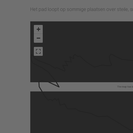
Het pad loopt op sommige plaatsen over steile, 
+
−
The map has be