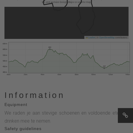
left and activate Google Maps to use the map.
Leaflet
|
©
OpenStreetMap
contributors
650 m
604
600 m
550 m
500 m
437
450 m
400 m
0 km
2 km
4 km
6 km
8 km
10 km
12 km
14 km
Information
Equipment
We raden je aan stevige schoenen en voldoende eten en
drinken mee te nemen.
Safety guidelines