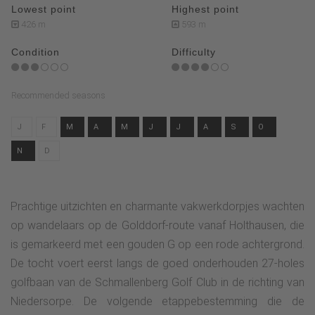
Lowest point
Highest point
426 m
593 m
Condition
Difficulty
Recommended seasons
J
F
M
A
M
J
J
A
S
O
N
D
Prachtige uitzichten en charmante vakwerkdorpjes wachten
op wandelaars op de Golddorf-route vanaf Holthausen, die
is gemarkeerd met een gouden G op een rode achtergrond.
De tocht voert eerst langs de goed onderhouden 27-holes
golfbaan van de Schmallenberg Golf Club in de richting van
Niedersorpe. De volgende etappebestemming die de