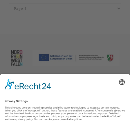
Afdruk
|
Privacybeleid
|
Verklaring van toegankelijkheid
|
Neem
contact met ons op
Johannes-Hummel-Weg 1
57392
Schmallenberg