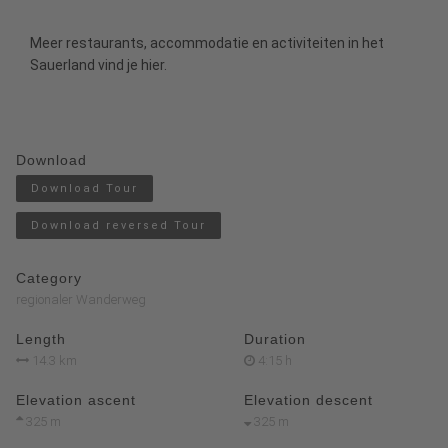
Meer restaurants, accommodatie en activiteiten in het
Sauerland
vind je
hier
.
Download
Download Tour
Download reversed Tour
Category
regionaler Wanderweg
Length
Duration
14.3 km
4:15 h
Elevation ascent
Elevation descent
325 m
325 m