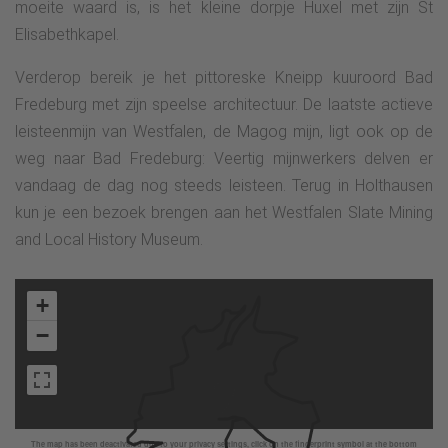
moeite waard is, is het kleine dorpje Huxel met zijn St
Elisabethkapel.
Verderop bereik je het pittoreske Kneipp kuuroord Bad
Fredeburg met zijn speelse architectuur. De laatste actieve
leisteenmijn van Westfalen, de Magog mijn, ligt ook op de
weg naar Bad Fredeburg: Veertig mijnwerkers delven er
vandaag de dag nog steeds leisteen. Terug in Holthausen
kun je een bezoek brengen aan het Westfalen Slate Mining
and Local History Museum.
+
−
The map has been deactivated due to your privacy settings, click on the fingerprint symbol at the bottom