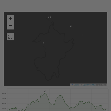
35
+
−
3
11
Leaflet
|
©
OpenStreetMap
contributors
817
800 m
700 m
600 m
500 m
418