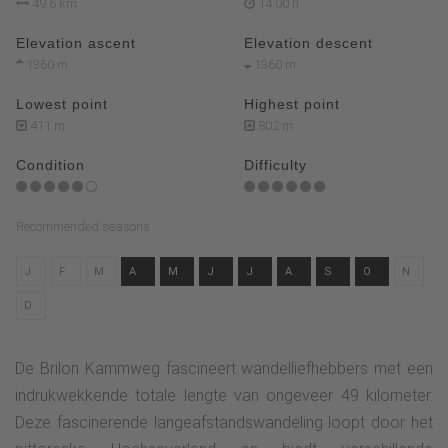
49.6 km
14:00 h
Elevation ascent
Elevation descent
1360 m
1360 m
Lowest point
Highest point
411 m
802 m
Condition
Difficulty
Recommended seasons
J
F
M
A
M
J
J
A
S
O
N
D
De Brilon Kammweg fascineert wandelliefhebbers met een
indrukwekkende totale lengte van ongeveer 49 kilometer.
Deze fascinerende langeafstandswandeling loopt door het