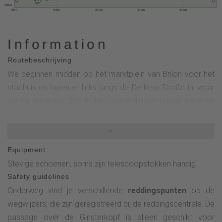
400 m
0 km
10 km
20 km
30 km
40 km
Information
Routebeschrijving
We beginnen midden op het marktplein van Brilon voor het
stadhuis en lopen er links langs de Derkere Straße in, waar
we na ongeveer 200 m bij Galerie Heuser linksaf slaan de
Niedere Straße in. Nadat we bij de voetgangerslichten de
Gartenstraße zijn overgestoken, gaan we het Kreishauspark
in (Heinrich-Jansen-Weg).Vervolgens houden we bij het
Equipment
Kreishaus rechts aan - het natuurreservaat Drübel in. Zodra
Stevige schoenen, soms zijn telescoopstokken handig.
we dit gebied zijn gepasseerd, begint de rondwandeling
Safety guidelines
over de Kammweg Brilon en houden we links aan in de
Onderweg vind je verschillende
reddingspunten
op de
richting van de boerderijwinkel. Vervolgens lopen we langs
wegwijzers, die zijn geregistreerd bij de reddingscentrale. De
de jeugdherberg en de golfbaan naar Landgasthof Gruss,
passage over de Ginsterkopf is alleen geschikt voor
waar we in de richting van het Waldfeenpfad gaan. Langs de