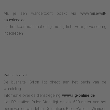
die doordrenkt is van geschiedenis. Nadat we langs de
kapel en de opgravingen zijn gelopen, gaan we
Als je een wandeltocht boekt via
www.reisewelt-
bergafwaarts richting Hiebammen Hütte. Vanaf daar gaat de
sauerland.de
route verder naar Petersborn en het Bürgerwald door het
, is het kaartmateriaal dat je nodig hebt voor je wandeling
Kyrill-Tor. Verder richting Brilon, langs de Möhnequelle en het
inbegrepen.
ziekenhuis, via de Hoppecke Straße, waar de
rondwandeling eindigt. Vanaf daar volgt de route de
bekende route terug naar het startpunt op het marktplein
van Brilon.
Public transit
De bushalte: Brilon ligt direct aan het begin van de
wandeling.
Informatie over de dienstregeling:
www.rlg-online.de
Het DB-station: Brilon-Stadt ligt op ca. 500 meter van het
begin van de wandeling. De stations Brilon-Wald en Willingen