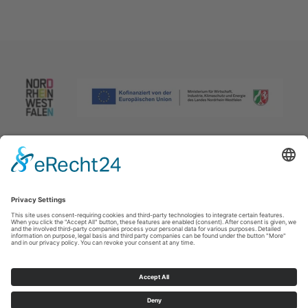
Afdruk
|
Privacybeleid
|
Verklaring van toegankelijkheid
|
Neem
contact met ons op
Johannes-Hummel-Weg 1
57392
Schmallenberg
T: +49 (0) 2974 96980
E: info@sauerland.com