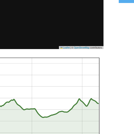
Leaflet
|
©
OpenStreetMap
contributors