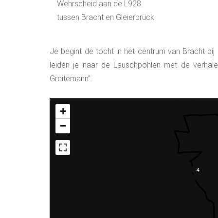
Wehrscheid aan de L928
tussen Bracht en Gleierbrück
Je begint de tocht in het centrum van Bracht bi
leiden je naar de Lauschpöhlen met de verhale
Greitemann".
+
−
4