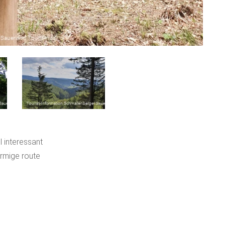
:
l interessant
ormige route