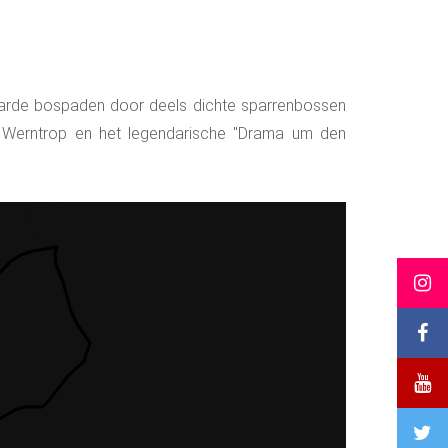
erharde bospaden door deels dichte sparrenbossen
it Werntrop en het legendarische "Drama um den