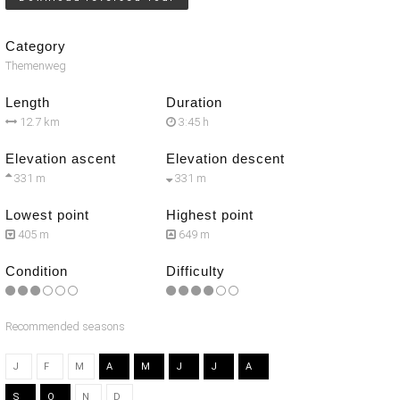
Category
Themenweg
Length
Duration
12.7 km
3:45 h
Elevation ascent
Elevation descent
331 m
331 m
Lowest point
Highest point
405 m
649 m
Condition
Difficulty
Recommended seasons
J
F
M
A
M
J
J
A
S
O
N
D