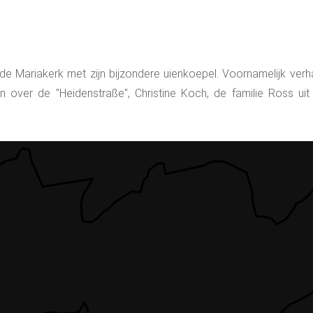
j de Mariakerk met zijn bijzondere uienkoepel. Voornamelijk v
n over de "Heidenstraße", Christine Koch, de familie Ross u