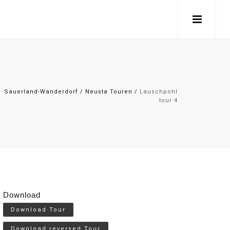
Sauerland-Wanderdorf
/
Neusta Touren
/
Lauschpohl
tour 4
Download
Download Tour
Download reversed Tour