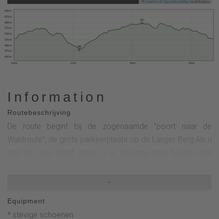
Leaflet
|
©
OpenStreetMap
contributors
650 m
625 m
597
600 m
575 m
550 m
525 m
500 m
482
475 m
450 m
0 km
2 km
4 km
6 km
Information
Routebeschrijving
De route begint bij de zogenaamde "poort naar de
Waldroute", de grote parkeerplaats op de Langer Berg.Als u
met de auto komt, moet u er rekening mee houden dat
afslaan vanaf Olsberg niet is toegestaan.Je moet eerst het
rechter parkeervak van de bushalte oprijden en uitkijken
voor tegemoetkomend verkeer vanuit Brilon.Enkele
Equipment
informatieborden bij de rustplaats geven interessante
* stevige schoenen
informatie over het wandelthema in Olsberg.De tocht begint