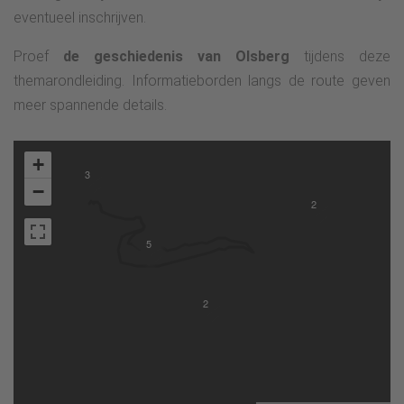
eventueel inschrijven.
Proef
de geschiedenis van Olsberg
tijdens deze
themarondleiding. Informatieborden langs de route geven
meer spannende details.
+
3
−
2
5
2