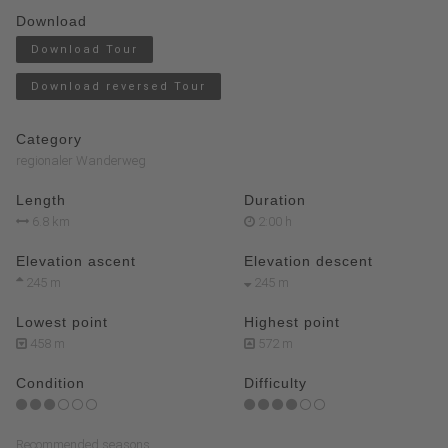
Download
Download Tour
Download reversed Tour
Category
regionaler Wanderweg
Length
Duration
6.8 km
2:00 h
Elevation ascent
Elevation descent
245 m
245 m
Lowest point
Highest point
458 m
572 m
Condition
Difficulty
Recommended seasons