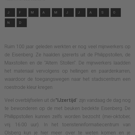
J
F
M
A
M
J
J
A
S
O
N
D
Ruim 100 jaar geleden werkten er nog veel mijnwerkers op
de Eisenberg. Ze haalden ijzererts uit de Philippstollen, de
Maxstollen en de "Altem Stollen". De mijnwerkers laadden
het materiaal vervolgens op hellingen en paardenkarren,
waardoor de toegangswegen naar het stadscentrum een
roestrode kleur kregen.
Veel overblijfselen uit de
"IJzertijd
" zijn vandaag de dag nog
te bewonderen op de met beuken bedekte Eisenberg. De
Phillippstollen kunnen zelfs worden bezocht (mei-oktober,
vrij. 16.00 uur). In het toeristeninformatiecentrum van
Olsberg kun je hier meer over te weten komen en je