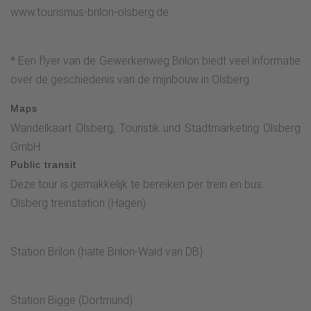
gebruikt om je dorst te lessen.De route gaat verder langs de
www.tourismus-brilon-olsberg.de
oude muurresten, de beveiligde bostrappen af naar het
prachtige, ongerepte pad.Deze leidt ook langs het Kneipp-
* Een flyer van de Gewerkenweg Brilon biedt veel informatie
pad en de Waldroute over een schilderachtig stuk met
over de geschiedenis van de mijnbouw in Olsberg.
uitzicht op Olsberg naar Forstenberg.Volg daar de
borden.Sla dan Die Linke in. Hier geldt de wegwijzer G (voor
Maps
Gewerkenweg).De wandelroute loopt nu langs het
Wandelkaart Olsberg, Touristik und Stadtmarketing Olsberg
Schäferkreuz. Let op de afslag hier via een natuurlijk pad
GmbH
omhoog het dennenbos in.Dit pad leidt naar de
Public transit
bewegwijzerde Pingenfelder. Daarna is er een speciaal
Deze tour is gemakkelijk te bereiken per trein en bus.
uitkijkpunt met een Rothaarsteig.Verder langs de vorige
Olsberg treinstation (Hagen)
afslag bergopwaarts naar de parkeerplaats.* Pingenfeld*
De "Oude Gaten"* Philippstollen* Uitkijkpunt
Eisenberg*Herderskruis
Station Brilon (halte Brilon-Wald van DB)
Station Bigge (Dortmund)