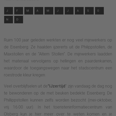
J
F
M
A
M
J
J
A
S
O
N
D
Ruim 100 jaar geleden werkten er nog veel mijnwerkers op
de Eisenberg. Ze haalden ijzererts uit de Philippstollen, de
Maxstollen en de "Altem Stollen". De mijnwerkers laadden
het materiaal vervolgens op hellingen en paardenkarren,
waardoor de toegangswegen naar het stadscentrum een
roestrode kleur kregen.
Veel overblijfselen uit de
"IJzertijd
" zijn vandaag de dag nog
te bewonderen op de met beuken bedekte Eisenberg. De
Phillippstollen kunnen zelfs worden bezocht (mei-oktober,
vrij. 16.00 uur). In het toeristeninformatiecentrum van
Olsberg kun je hier meer over te weten komen en je