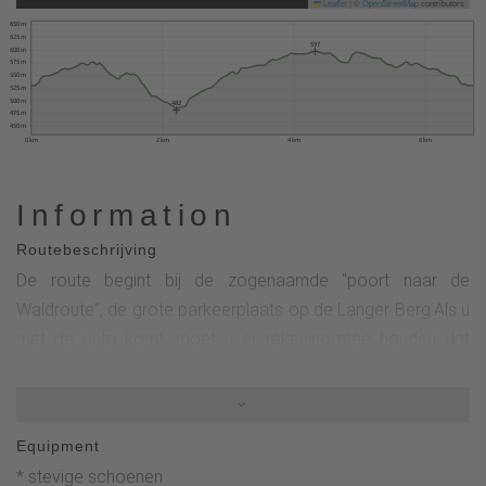
Leaflet
|
©
OpenStreetMap
contributors
650 m
625 m
597
600 m
575 m
550 m
525 m
500 m
482
475 m
450 m
0 km
2 km
4 km
6 km
Information
Routebeschrijving
De route begint bij de zogenaamde "poort naar de
Waldroute", de grote parkeerplaats op de Langer Berg.Als u
met de auto komt, moet u er rekening mee houden dat
afslaan vanaf Olsberg niet is toegestaan.Je moet eerst het
rechter parkeervak van de bushalte oprijden en uitkijken
voor tegemoetkomend verkeer vanuit Brilon.Enkele
Equipment
informatieborden bij de rustplaats geven interessante
* stevige schoenen
informatie over het wandelthema in Olsberg.De tocht begint