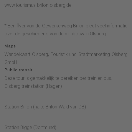
gebruikt om je dorst te lessen.De route gaat verder langs de
www.tourismus-brilon-olsberg.de
oude muurresten, de beveiligde bostrappen af naar het
prachtige, ongerepte pad.Deze leidt ook langs het Kneipp-
* Een flyer van de Gewerkenweg Brilon biedt veel informatie
pad en de Waldroute over een schilderachtig stuk met
over de geschiedenis van de mijnbouw in Olsberg.
uitzicht op Olsberg naar Forstenberg.Volg daar de
borden.Sla dan Die Linke in. Hier geldt de wegwijzer G (voor
Maps
Gewerkenweg).De wandelroute loopt nu langs het
Wandelkaart Olsberg, Touristik und Stadtmarketing Olsberg
Schäferkreuz. Let op de afslag hier via een natuurlijk pad
GmbH
omhoog het dennenbos in.Dit pad leidt naar de
Public transit
bewegwijzerde Pingenfelder. Daarna is er een speciaal
Deze tour is gemakkelijk te bereiken per trein en bus.
uitkijkpunt met een Rothaarsteig.Verder langs de vorige
Olsberg treinstation (Hagen)
afslag bergopwaarts naar de parkeerplaats.* Pingenfeld*
De "Oude Gaten"* Philippstollen* Uitkijkpunt
Eisenberg*Herderskruis
Station Brilon (halte Brilon-Wald van DB)
Station Bigge (Dortmund)