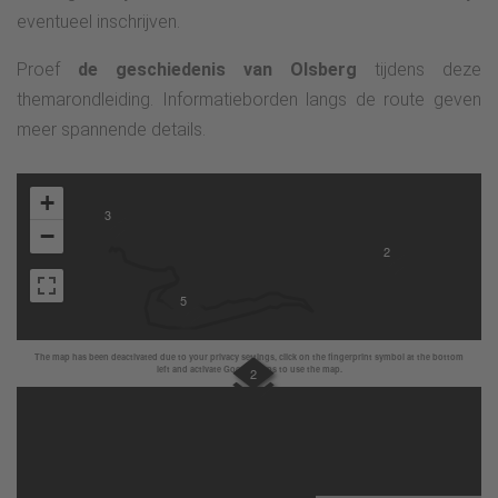
eventueel inschrijven.
Proef
de geschiedenis van Olsberg
tijdens deze
themarondleiding. Informatieborden langs de route geven
meer spannende details.
+
3
−
2
5
The map has been deactivated due to your privacy settings, click on the fingerprint symbol at the bottom
left and activate Google Maps to use the map.
2