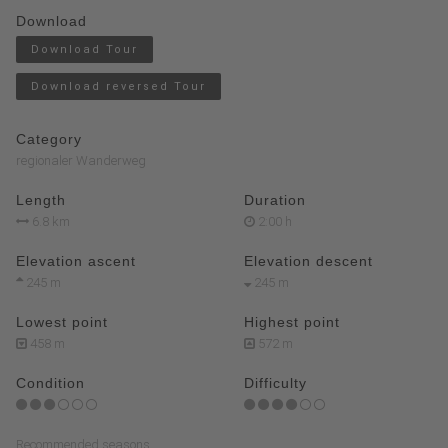
Download
Download Tour
Download reversed Tour
Category
regionaler Wanderweg
Length
Duration
6.8 km
2:00 h
Elevation ascent
Elevation descent
245 m
245 m
Lowest point
Highest point
458 m
572 m
Condition
Difficulty
Recommended seasons