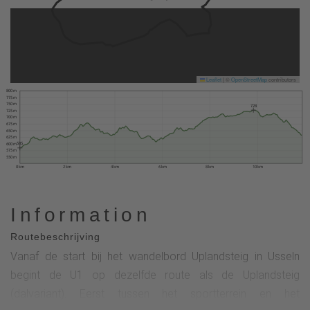
Leaflet
|
©
OpenStreetMap
contributors
800 m
775 m
750 m
728
725 m
700 m
675 m
650 m
625 m
585
600 m
575 m
550 m
0 km
2 km
4 km
6 km
8 km
10 km
Information
Routebeschrijving
Vanaf de start bij het wandelbord Uplandsteig in Usseln
begint de U1 op dezelfde route als de Uplandsteig
(dalvariant). Eerst tussen het sportterrein en het