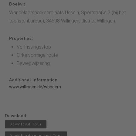
Doelwit
Wandelaarsparkeerplaats Usseln, Sportstraße 7 (bij het
toeristenbureau), 34508 Willingen, district Willingen
Properties:
Verfrissingsstop
Cirkelvormige route
Bewegwijzering
Additional Information
www.willingen.de/wandern
Download
Download Tour
Download reversed Tour