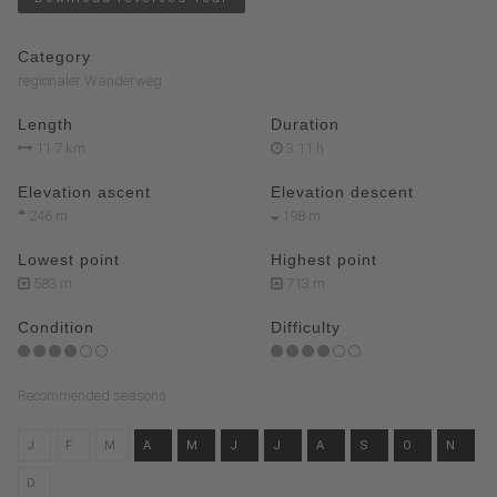
Category
regionaler Wanderweg
Length
Duration
11.7 km
3:11 h
Elevation ascent
Elevation descent
246 m
198 m
Lowest point
Highest point
583 m
713 m
Condition
Difficulty
Recommended seasons
J
F
M
A
M
J
J
A
S
O
N
D