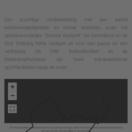
Een prachtige rondwandeling met een aantal
bezienswaardigheden en mooie uitzichten, zoals het
spreekwoordelijke "Schöne Aussicht". De Diemelbron en de
Graf Stolberg Hütte nodigen uit voor een pauze en een
verfrissing. De EWF biatlonfaciliteit en de
Mühlenkopfschanze zijn twee indrukwekkende
sportfaciliteiten langs de route.
+
−
The map has been deactivated due to your privacy settings, click on the fingerprint symbol at the bottom
left and activate Google Maps to use the map.