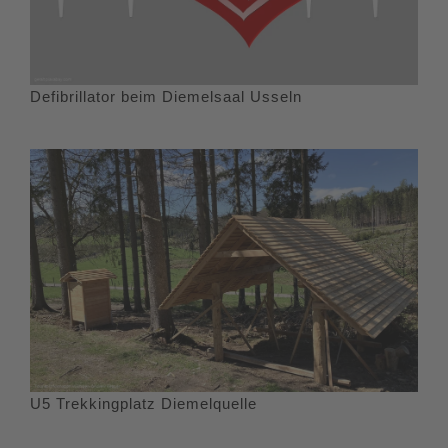
Defibrillator beim Diemelsaal Usseln
U5 Trekkingplatz Diemelquelle