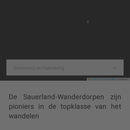
2
Winterberg en Hallenberg
Leaflet
|
©
OpenStreetMap
contributors
De Sauerland-Wanderdorpen zijn
pioniers in de topklasse van het
wandelen