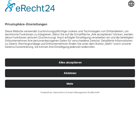
Sauerland- Tourismus e.V./Jonas Dülberg
Die Sauerland-Wanderdörfer sind